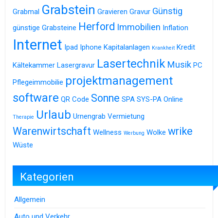
Grabstein
Günstig
Grabmal
Gravieren
Gravur
Herford
Immobilien
günstige Grabsteine
Inflation
Internet
Ipad
Iphone
Kapitalanlagen
Kredit
Krankheit
Lasertechnik
Musik
Kältekammer
Lasergravur
PC
projektmanagement
Pflegeimmobilie
software
Sonne
QR Code
SPA
SYS-PA Online
Urlaub
Urnengrab
Vermietung
Therapie
Warenwirtschaft
wrike
Wellness
Wolke
Werbung
Wüste
Kategorien
Allgemein
Auto und Verkehr