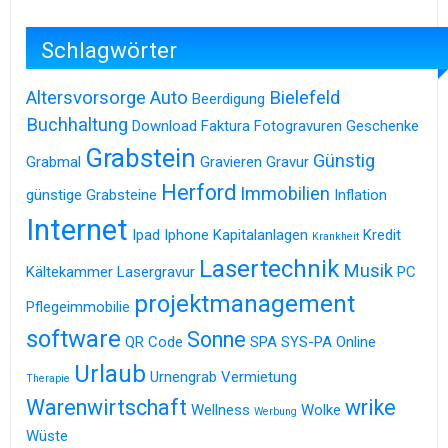
Schlagwörter
Altersvorsorge
Auto
Bielefeld
Beerdigung
Buchhaltung
Download
Faktura
Fotogravuren
Geschenke
Grabstein
Günstig
Grabmal
Gravieren
Gravur
Herford
Immobilien
günstige Grabsteine
Inflation
Internet
Ipad
Iphone
Kapitalanlagen
Kredit
Krankheit
Lasertechnik
Musik
Kältekammer
Lasergravur
PC
projektmanagement
Pflegeimmobilie
software
Sonne
QR Code
SPA
SYS-PA Online
Urlaub
Urnengrab
Vermietung
Therapie
Warenwirtschaft
wrike
Wellness
Wolke
Werbung
Wüste