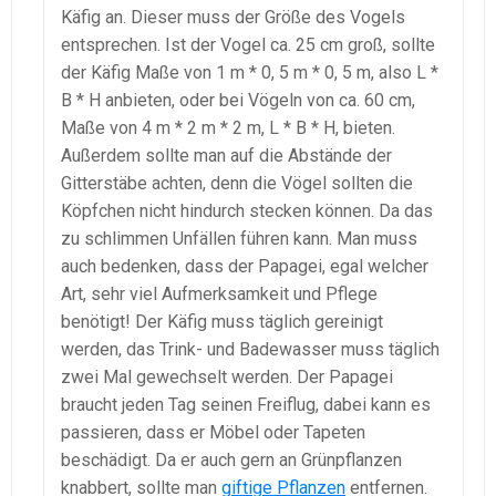
Käfig an. Dieser muss der Größe des Vogels
entsprechen. Ist der Vogel ca. 25 cm groß, sollte
der Käfig Maße von 1 m * 0, 5 m * 0, 5 m, also L *
B * H anbieten, oder bei Vögeln von ca. 60 cm,
Maße von 4 m * 2 m * 2 m, L * B * H, bieten.
Außerdem sollte man auf die Abstände der
Gitterstäbe achten, denn die Vögel sollten die
Köpfchen nicht hindurch stecken können. Da das
zu schlimmen Unfällen führen kann. Man muss
auch bedenken, dass der Papagei, egal welcher
Art, sehr viel Aufmerksamkeit und Pflege
benötigt! Der Käfig muss täglich gereinigt
werden, das Trink- und Badewasser muss täglich
zwei Mal gewechselt werden. Der Papagei
braucht jeden Tag seinen Freiflug, dabei kann es
passieren, dass er Möbel oder Tapeten
beschädigt. Da er auch gern an Grünpflanzen
knabbert, sollte man
giftige Pflanzen
entfernen.