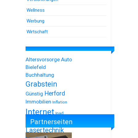
Wellness
Werbung
Wirtschaft
Altersvorsorge
Auto
Bielefeld
Buchhaltung
Grabstein
Herford
Günstig
Immobilien
Inflation
Internet
Ipad
Partnerseiten
Iphone
Lasertechnik