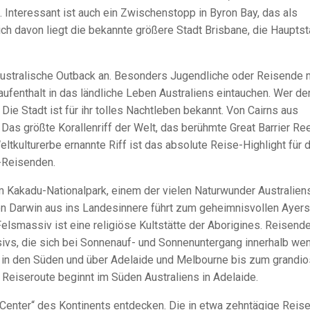
. Interessant ist auch ein Zwischenstopp in Byron Bay, das als
lich davon liegt die bekannte größere Stadt Brisbane, die Hauptst
australische Outback an. Besonders Jugendliche oder Reisende 
ufenthalt in das ländliche Leben Australiens eintauchen. Wer de
Die Stadt ist für ihr tolles Nachtleben bekannt. Von Cairns aus
Das größte Korallenriff der Welt, das berühmte Great Barrier Ree
tkulturerbe ernannte Riff ist das absolute Reise-Highlight für d
n-Reisenden.
m Kakadu-Nationalpark, einem der vielen Naturwunder Australiens
von Darwin aus ins Landesinnere führt zum geheimnisvollen Ayers
Felsmassiv ist eine religiöse Kultstätte der Aborigines. Reisend
ivs, die sich bei Sonnenauf- und Sonnenuntergang innerhalb wen
ck in den Süden und über Adelaide und Melbourne bis zum grandi
e Reiseroute beginnt im Süden Australiens in Adelaide.
 Center“ des Kontinents entdecken. Die in etwa zehntägige Reis