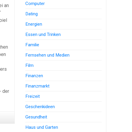
Computer
ei an
“
Dating
piel
Energien
Essen und Trinken
Familie
chen
pen
Fernsehen und Medien
Film
ders
Finanzen
Finanzmarkt
- der
Freizeit
Geschenkideen
Gesundheit
Haus und Garten