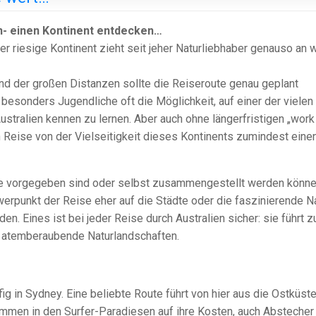
en- einen Kontinent entdecken…
Der riesige Kontinent zieht seit jeher Naturliebhaber genauso an 
rund der großen Distanzen sollte die Reiseroute genau geplant
besonders Jugendliche oft die Möglichkeit, auf einer der vielen
ustralien kennen zu lernen. Aber auch ohne längerfristigen „work
en Reise von der Vielseitigkeit dieses Kontinents zumindest eine
 die vorgegeben sind oder selbst zusammengestellt werden könne
rpunkt der Reise eher auf die Städte oder die faszinierende Na
. Eines ist bei jeder Reise durch Australien sicher: sie führt z
 atemberaubende Naturlandschaften.
g in Sydney. Eine beliebte Route führt von hier aus die Ostküst
ommen in den Surfer-Paradiesen auf ihre Kosten, auch Abstecher