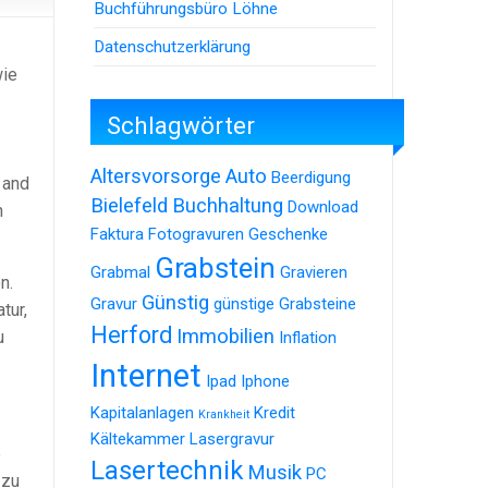
Buchführungsbüro Löhne
Datenschutzerklärung
wie
Schlagwörter
Altersvorsorge
Auto
Beerdigung
 and
Bielefeld
Buchhaltung
Download
n
Faktura
Fotogravuren
Geschenke
Grabstein
Grabmal
Gravieren
n.
Günstig
Gravur
günstige Grabsteine
tur,
Herford
Immobilien
u
Inflation
Internet
Ipad
Iphone
Kapitalanlagen
Kredit
Krankheit
Kältekammer
Lasergravur
e
Lasertechnik
Musik
PC
 zu