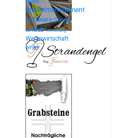
Musik
projektmanagement
software
Sonne
Urlaub
Vermietung
Warenwirtschaft
wrike