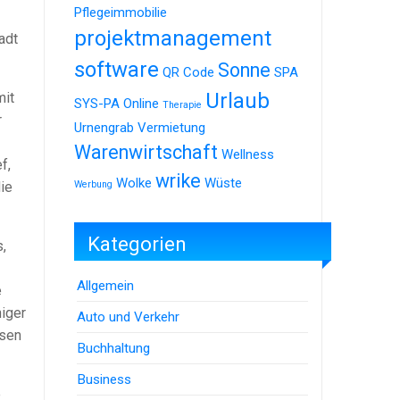
Pflegeimmobilie
projektmanagement
adt
software
Sonne
QR Code
SPA
Urlaub
mit
SYS-PA Online
Therapie
r
Urnengrab
Vermietung
Warenwirtschaft
Wellness
f,
wrike
Wolke
Wüste
ie
Werbung
Kategorien
,
Allgemein
e
iger
Auto und Verkehr
osen
Buchhaltung
Business
e