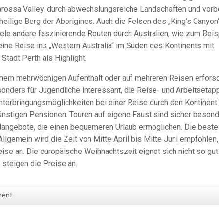
arossa Valley, durch abwechslungsreiche Landschaften und vorb
r heilige Berg der Aborigines. Auch die Felsen des „King’s Canyon
viele andere faszinierende Routen durch Australien, wie zum Beis
 eine Reise ins „Western Australia“ im Süden des Kontinents mit
tadt Perth als Highlight.
i einem mehrwöchigen Aufenthalt oder auf mehreren Reisen erfors
esonders für Jugendliche interessant, die Reise- und Arbeitsetap
nterbringungsmöglichkeiten bei einer Reise durch den Kontinent
ünstigen Pensionen. Touren auf eigene Faust sind sicher beson
alangebote, die einen bequemeren Urlaub ermöglichen. Die beste
Allgemein wird die Zeit von Mitte April bis Mitte Juni empfohlen,
eise an. Die europäische Weihnachtszeit eignet sich nicht so gut
 steigen die Preise an.
ment