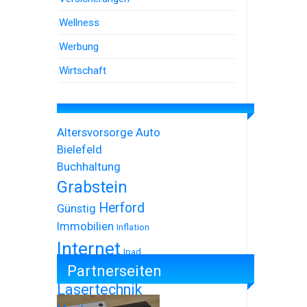
Wellness
Werbung
Wirtschaft
Altersvorsorge
Auto
Bielefeld
Buchhaltung
Grabstein
Herford
Günstig
Immobilien
Inflation
Internet
Ipad
Partnerseiten
Iphone
Lasertechnik