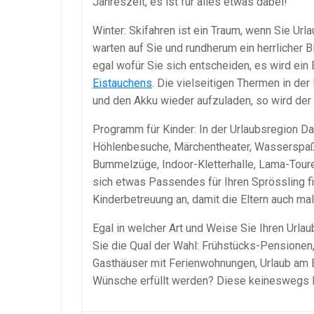
Jahreszeit, es ist für alles etwas dabei!
Winter: Skifahren ist ein Traum, wenn Sie Ur
warten auf Sie und rundherum ein herrlicher B
egal wofür Sie sich entscheiden, es wird ei
Eistauchens
. Die vielseitigen Thermen in de
und den Akku wieder aufzuladen, so wird der
Programm für Kinder: In der Urlaubsregion Dac
Höhlenbesuche, Märchentheater, Wasserspaß, 
Bummelzüge, Indoor-Kletterhalle, Lama-Touren,
sich etwas Passendes für Ihren Sprössling fi
Kinderbetreuung an, damit die Eltern auch m
Egal in welcher Art und Weise Sie Ihren Urlau
Sie die Qual der Wahl: Frühstücks-Pensionen
Gasthäuser mit Ferienwohnungen, Urlaub am Ba
Wünsche erfüllt werden? Diese keineswegs 