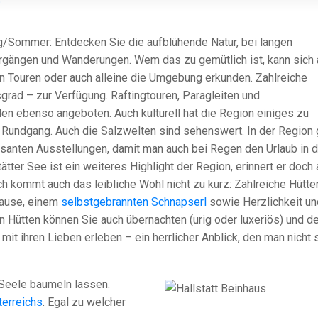
g/Sommer: Entdecken Sie die aufblühende Natur, bei langen
rgängen und Wanderungen. Wem das zu gemütlich ist, kann sich 
n Touren oder auch alleine die Umgebung erkunden. Zahlreiche
sgrad – zur Verfügung. Raftingtouren, Paragleiten und
en ebenso angeboten. Auch kulturell hat die Region einiges zu
em Rundgang. Auch die Salzwelten sind sehenswert. In der Region 
ssanten Ausstellungen, damit man auch bei Regen den Urlaub in 
tter See ist ein weiteres Highlight der Region, erinnert er doch 
h kommt auch das leibliche Wohl nicht zu kurz: Zahlreiche Hütte
ljause, einem
selbstgebrannten Schnapserl
sowie Herzlichkeit un
n Hütten können Sie auch übernachten (urig oder luxeriös) und d
t ihren Lieben erleben – ein herrlicher Anblick, den man nicht 
Seele baumeln lassen.
terreichs
. Egal zu welcher