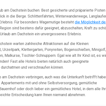
laub am Dachstein buchen. Best gesicherte und präparierte Pisten
lick in die Berge. Schlittenfahrten, Winterwanderwege, Langlaufe
n Erlebnis. Für besonders Wagemutige besteht
die Möglichkeit de
r Region sind bestens dafür geeignet, abzuschalten, Kraft zu sch
 Urlaub am Dachstein ein unvergessenes Erlebnis.
hstein warten zahlreiche Attraktionen auf die Kleinen:
Urzeitpark, Klettergarten, Ponyreiten, Bogenschießen, Minigolf,
 Malkurse, Tischler-Schnuppern. Egal wie alt Ihr Kind ist, es wi
nden! Fast alle Hotels bieten natürlich auch geeignete
al durchatmen und verschnaufen können.
b am Dachstein verbringen, auch was die Unterkunft betrifft habe
, Appartements mit und ohne Selbstversorgung, gemütliche
uernhof oder doch lieber ein gemütliches Hotel, in dem alle Ih
leichte Entscheidung kann Ihnen niemand abnehmen.