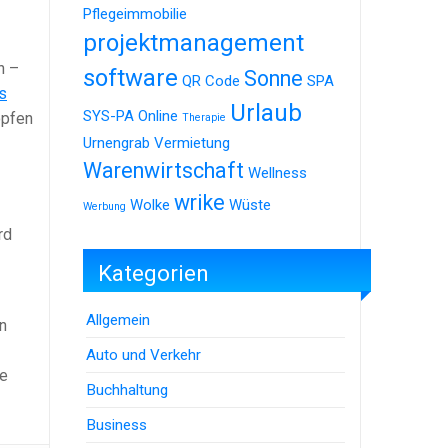
Pflegeimmobilie
projektmanagement
n –
software
Sonne
QR Code
SPA
s
Urlaub
SYS-PA Online
öpfen
Therapie
Urnengrab
Vermietung
Warenwirtschaft
Wellness
wrike
Wolke
Wüste
Werbung
rd
Kategorien
Allgemein
n
Auto und Verkehr
re
Buchhaltung
Business