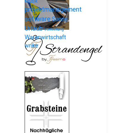
Musik
projektmanagement
software
Sonne
Urlaub
Vermietung
Warenwirtschaft
wrike