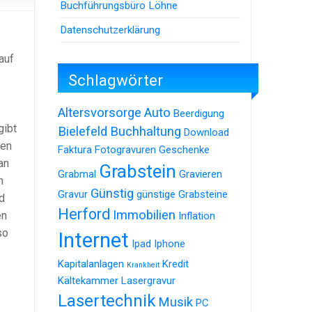
Buchführungsbüro Löhne
Datenschutzerklärung
auf
Schlagwörter
Altersvorsorge
Auto
Beerdigung
gibt
Bielefeld
Buchhaltung
Download
den
Faktura
Fotogravuren
Geschenke
an
Grabstein
Grabmal
Gravieren
n
Günstig
Gravur
günstige Grabsteine
d
Herford
Immobilien
en
Inflation
so
Internet
Ipad
Iphone
Kapitalanlagen
Kredit
Krankheit
Kältekammer
Lasergravur
Lasertechnik
Musik
PC