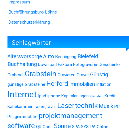
Impressum
Buchführungsbüro Löhne
Datenschutzerklärung
Schlagwörter
Altersvorsorge
Auto
Bielefeld
Beerdigung
Buchhaltung
Download
Faktura
Fotogravuren
Geschenke
Grabstein
Günstig
Grabmal
Gravieren
Gravur
Herford
Immobilien
günstige Grabsteine
Inflation
Internet
Ipad
Iphone
Kapitalanlagen
Kredit
Krankheit
Lasertechnik
Musik
Kältekammer
Lasergravur
PC
projektmanagement
Pflegeimmobilie
software
Sonne
QR Code
SPA
SYS-PA Online