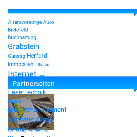
Altersvorsorge
Auto
Bielefeld
Buchhaltung
Grabstein
Herford
Günstig
Immobilien
Inflation
Internet
Ipad
Partnerseiten
Iphone
Lasertechnik
Musik
projektmanagement
software
Sonne
Urlaub
Vermietung