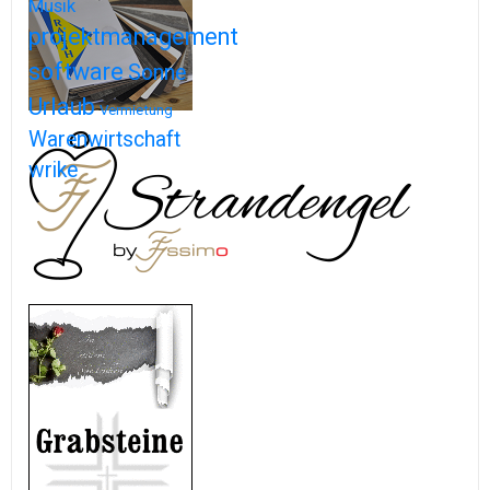
Musik
projektmanagement
software
Sonne
Urlaub
Vermietung
Warenwirtschaft
wrike