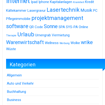
Internet
Ipad
Iphone
Kapitalanlagen
Kredit
Krankheit
Lasertechnik
Musik
Kältekammer
Lasergravur
PC
projektmanagement
Pflegeimmobilie
software
Sonne
QR Code
SPA
SYS-PA Online
Urlaub
Urnengrab
Vermietung
Therapie
Warenwirtschaft
wrike
Wellness
Wolke
Werbung
Wüste
Kategorien
Allgemein
Auto und Verkehr
Buchhaltung
Business