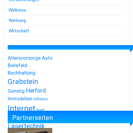
Wellness
Werbung
Wirtschaft
Altersvorsorge
Auto
Bielefeld
Buchhaltung
Grabstein
Herford
Günstig
Immobilien
Inflation
Internet
Ipad
Partnerseiten
Iphone
Lasertechnik