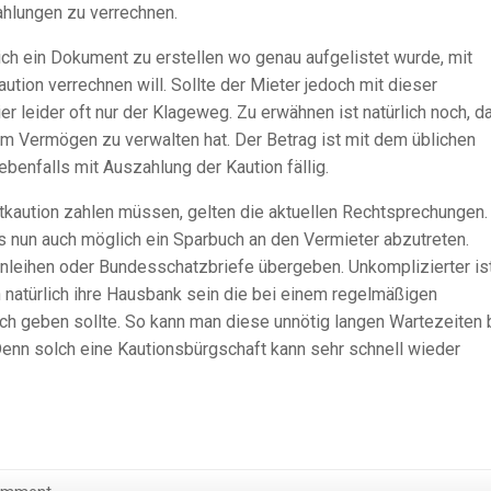
ahlungen zu verrechnen.
sich ein Dokument zu erstellen wo genau aufgelistet wurde, mit
tion verrechnen will. Sollte der Mieter jedoch mit dieser
ier leider oft nur der Klageweg. Zu erwähnen ist natürlich noch, d
em Vermögen zu verwalten hat. Der Betrag ist mit dem üblichen
benfalls mit Auszahlung der Kaution fällig.
ietkaution zahlen müssen, gelten die aktuellen Rechtsprechungen.
es nun auch möglich ein Sparbuch an den Vermieter abzutreten.
anleihen oder Bundesschatzbriefe übergeben. Unkomplizierter is
n natürlich ihre Hausbank sein die bei einem regelmäßigen
h geben sollte. So kann man diese unnötig langen Wartezeiten 
enn solch eine Kautionsbürgschaft kann sehr schnell wieder