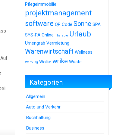
Pflegeimmobilie
projektmanagement
software
Sonne
QR Code
SPA
ass
Urlaub
SYS-PA Online
Therapie
Urnengrab
Vermietung
Warenwirtschaft
Wellness
 Auf
wrike
Wolke
Wüste
Werbung
t
Kategorien
bei
Allgemein
Auto und Verkehr
Buchhaltung
Business