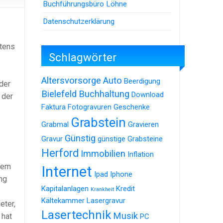
Buchführungsbüro Löhne
Datenschutzerklärung
itens
Schlagwörter
Altersvorsorge
Auto
Beerdigung
der
Bielefeld
Buchhaltung
Download
 der
Faktura
Fotogravuren
Geschenke
Grabstein
Grabmal
Gravieren
Günstig
Gravur
günstige Grabsteine
Herford
Immobilien
Inflation
hem
Internet
Ipad
Iphone
ng
Kapitalanlagen
Kredit
Krankheit
Kältekammer
Lasergravur
eter,
Lasertechnik
Musik
 hat
PC