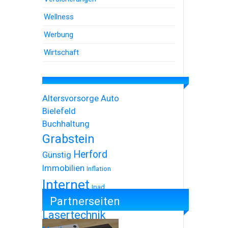
Wellness
Werbung
Wirtschaft
Altersvorsorge
Auto
Bielefeld
Buchhaltung
Grabstein
Herford
Günstig
Immobilien
Inflation
Internet
Ipad
Partnerseiten
Iphone
Lasertechnik