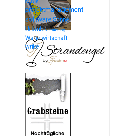
Musik
projektmanagement
software
Sonne
Urlaub
Vermietung
Warenwirtschaft
wrike