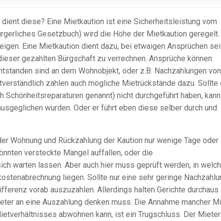
 dient diese? Eine Mietkaution ist eine Sicherheitsleistung vom
gerliches Gesetzbuch) wird die Höhe der Mietkaution geregelt.
teigen. Eine Mietkaution dient dazu, bei etwaigen Ansprüchen se
dieser gezahlten Bürgschaft zu verrechnen. Ansprüche können
ntstanden sind an dem Wohnobjekt, oder z.B. Nachzahlungen von
erständlich zählen auch mögliche Mietrückstände dazu. Sollte 
ch Schönheitsreparaturen genannt) nicht durchgeführt haben, kann
ausgeglichen wurden. Oder er führt eben diese selber durch und
er Wohnung und Rückzahlung der Kaution nur wenige Tage oder
önnten versteckte Mängel auffallen, oder die
ch warten lassen. Aber auch hier muss geprüft werden, in welc
ostenabrechnung liegen. Sollte nur eine sehr geringe Nachzahlu
Differenz vorab auszuzahlen. Allerdings halten Gerichte durchaus
eter an eine Auszahlung denken muss. Die Annahme mancher Mi
etverhältnisses abwohnen kann, ist ein Trugschluss. Der Mieter