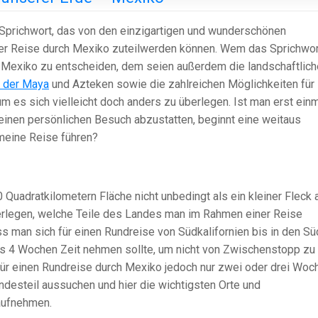
s Sprichwort, das von den einzigartigen und wunderschönen
ner Reise durch Mexiko zuteilwerden können. Wem das Sprichwor
 in Mexiko zu entscheiden, dem seien außerdem die landschaftlich
 der Maya
und Azteken sowie die zahlreichen Möglichkeiten für
 es sich vielleicht doch anders zu überlegen. Ist man erst ein
inen persönlichen Besuch abzustatten, beginnt eine weitaus
meine Reise führen?
 Quadratkilometern Fläche nicht unbedingt als ein kleiner Fleck 
überlegen, welche Teile des Landes man im Rahmen einer Reise
ss man sich für einen Rundreise von Südkalifornien bis in den S
 4 Wochen Zeit nehmen sollte, um nicht von Zwischenstopp zu
r einen Rundreise durch Mexiko jedoch nur zwei oder drei Woc
ndesteil aussuchen und hier die wichtigsten Orte und
aufnehmen.