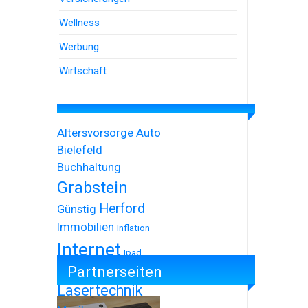
Wellness
Werbung
Wirtschaft
Altersvorsorge
Auto
Bielefeld
Buchhaltung
Grabstein
Herford
Günstig
Immobilien
Inflation
Internet
Ipad
Partnerseiten
Iphone
Lasertechnik