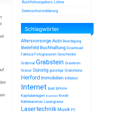
Buchführungsbüro Löhne
Datenschutzerklärung
t
e
Schlagwörter
mal
Altersvorsorge
Auto
Beerdigung
Bielefeld
Buchhaltung
Download
Faktura
Fotogravuren
Geschenke
Grabstein
Grabmal
Gravieren
Günstig
auf
Gravur
günstige Grabsteine
Herford
Immobilien
Inflation
üden
Internet
Ipad
Iphone
hen
Kapitalanlagen
Kredit
Krankheit
Kältekammer
Lasergravur
Lasertechnik
Musik
PC