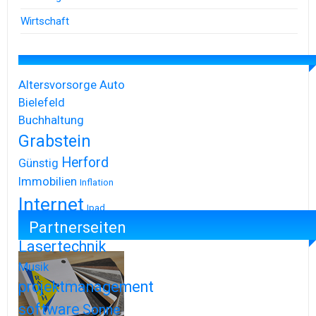
Wirtschaft
Altersvorsorge
Auto
Bielefeld
Buchhaltung
Grabstein
Herford
Günstig
Immobilien
Inflation
Internet
Ipad
Partnerseiten
Iphone
Lasertechnik
Musik
projektmanagement
software
Sonne