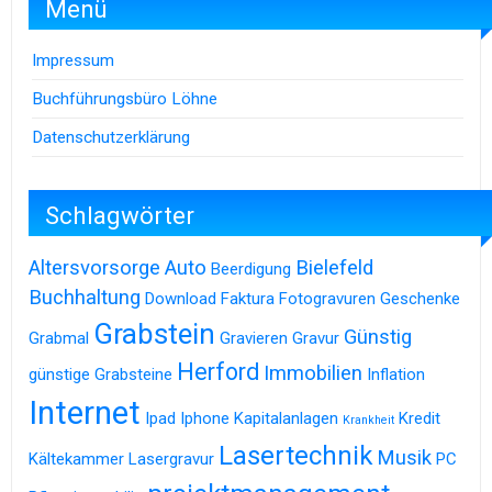
Menü
Impressum
Buchführungsbüro Löhne
Datenschutzerklärung
Schlagwörter
Altersvorsorge
Auto
Bielefeld
Beerdigung
Buchhaltung
Download
Faktura
Fotogravuren
Geschenke
Grabstein
Günstig
Grabmal
Gravieren
Gravur
Herford
Immobilien
günstige Grabsteine
Inflation
Internet
Ipad
Iphone
Kapitalanlagen
Kredit
Krankheit
Lasertechnik
Musik
Kältekammer
Lasergravur
PC