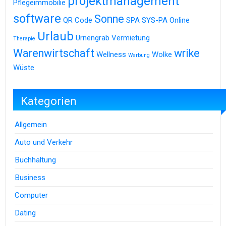
projektmanagement
Pflegeimmobilie
software
Sonne
QR Code
SPA
SYS-PA Online
Urlaub
Urnengrab
Vermietung
Therapie
Warenwirtschaft
wrike
Wellness
Wolke
Werbung
Wüste
Kategorien
Allgemein
Auto und Verkehr
Buchhaltung
Business
Computer
Dating