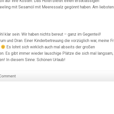
l auf ihre Kosten. Das Hotel bietet einen erstklassigen
Peeling mit Sesamöl mit Meeressalz gegönnt haben. Am liebsten
hl klar sein. Wir haben nichts bereut – ganz im Gegenteil!
rum und Dran. Einer Kinderbetreuung die vorzüglich war, meine F
.
Es lohnt sich wirklich auch mal abseits der großen
. Es gibt immer wieder lauschige Plätze die sich mal langsam,
len! In diesem Sinne: Schönen Urlaub!
 Comment