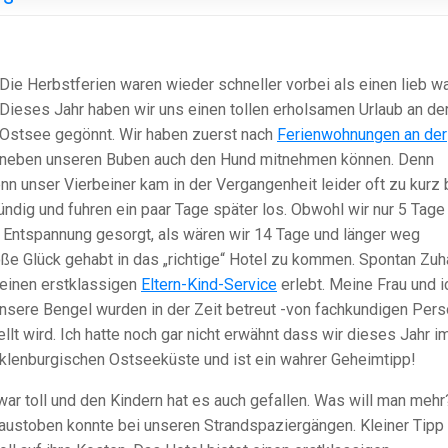
Die Herbstferien waren wieder schneller vorbei als einen lieb wa
Dieses Jahr haben wir uns einen tollen erholsamen Urlaub an de
Ostsee gegönnt. Wir haben zuerst nach
Ferienwohnungen an der
ir neben unseren Buben auch den Hund mitnehmen können. Denn
 unser Vierbeiner kam in der Vergangenheit leider oft zu kurz 
ündig und fuhren ein paar Tage später los. Obwohl wir nur 5 Tage
e Entspannung gesorgt, als wären wir 14 Tage und länger weg
ße Glück gehabt in das „richtige“ Hotel zu kommen. Spontan Zu
 einen erstklassigen
Eltern-Kind-Service
erlebt. Meine Frau und i
unsere Bengel wurden in der Zeit betreut -von fachkundigen Pers
lt wird. Ich hatte noch gar nicht erwähnt dass wir dieses Jahr i
klenburgischen Ostseeküste und ist ein wahrer Geheimtipp!
war toll und den Kindern hat es auch gefallen. Was will man mehr
austoben konnte bei unseren Strandspaziergängen. Kleiner Tipp