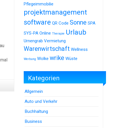
Pflegeimmobilie
projektmanagement
software
Sonne
QR Code
SPA
Urlaub
SYS-PA Online
Therapie
Urnengrab
Vermietung
rau
Warenwirtschaft
Wellness
wrike
Wolke
Wüste
 mal
Werbung
Kategorien
Allgemein
Auto und Verkehr
Buchhaltung
Business