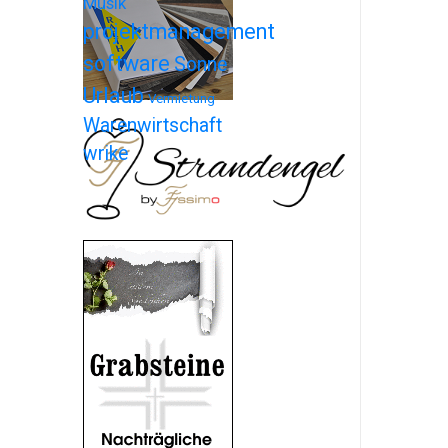
Musik
projektmanagement
software
Sonne
Urlaub
Vermietung
Warenwirtschaft
wrike