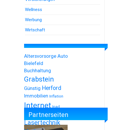
Wellness
Werbung
Wirtschaft
Altersvorsorge
Auto
Bielefeld
Buchhaltung
Grabstein
Herford
Günstig
Immobilien
Inflation
Internet
Ipad
Partnerseiten
Iphone
Lasertechnik