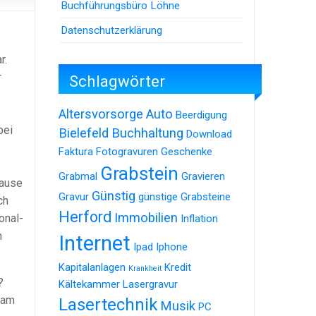
Buchführungsbüro Löhne
Datenschutzerklärung
r.
r
Schlagwörter
Altersvorsorge
Auto
Beerdigung
bei
Bielefeld
Buchhaltung
Download
Faktura
Fotogravuren
Geschenke
Grabstein
Grabmal
Gravieren
hause
Günstig
Gravur
günstige Grabsteine
ch
Herford
Immobilien
onal-
Inflation
m
Internet
Ipad
Iphone
Kapitalanlagen
Kredit
Krankheit
?
Kältekammer
Lasergravur
 am
Lasertechnik
Musik
PC