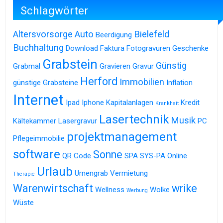
Schlagwörter
Altersvorsorge
Auto
Bielefeld
Beerdigung
Buchhaltung
Download
Faktura
Fotogravuren
Geschenke
Grabstein
Günstig
Grabmal
Gravieren
Gravur
Herford
Immobilien
günstige Grabsteine
Inflation
Internet
Ipad
Iphone
Kapitalanlagen
Kredit
Krankheit
Lasertechnik
Musik
Kältekammer
Lasergravur
PC
projektmanagement
Pflegeimmobilie
software
Sonne
QR Code
SPA
SYS-PA Online
Urlaub
Urnengrab
Vermietung
Therapie
Warenwirtschaft
wrike
Wellness
Wolke
Werbung
Wüste