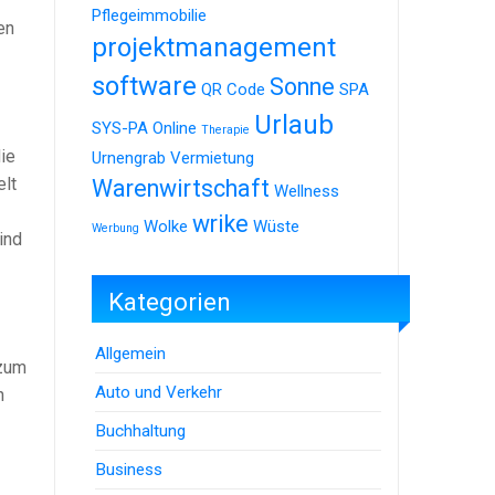
Pflegeimmobilie
en
projektmanagement
software
Sonne
QR Code
SPA
Urlaub
SYS-PA Online
Therapie
ie
Urnengrab
Vermietung
lt
Warenwirtschaft
Wellness
wrike
Wolke
Wüste
Werbung
ind
Kategorien
Allgemein
 zum
Auto und Verkehr
h
Buchhaltung
Business