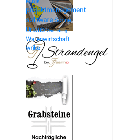
Musik
projektmanagement
software
Sonne
Urlaub
Vermietung
Warenwirtschaft
wrike