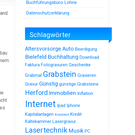
Buchführungsbüro Löhne
Datenschutzerklärung
and:
Schlagwörter
Altersvorsorge
Auto
Beerdigung
fbau
Bielefeld
Buchhaltung
Download
mern:
Faktura
Fotogravuren
Geschenke
Grabstein
Grabmal
Gravieren
Günstig
Gravur
günstige Grabsteine
Herford
ie
Immobilien
Inflation
acht
Internet
Ipad
Iphone
des
Kapitalanlagen
Kredit
Krankheit
Kältekammer
Lasergravur
Lasertechnik
Musik
PC