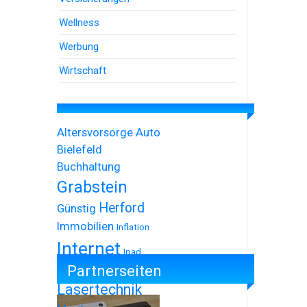
Wellness
Werbung
Wirtschaft
Altersvorsorge
Auto
Bielefeld
Buchhaltung
Grabstein
Herford
Günstig
Immobilien
Inflation
Internet
Ipad
Partnerseiten
Iphone
Lasertechnik