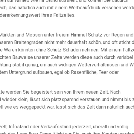
ssen auf Anhieb wie Ihr Stand aussieht, und können Sie dadurch
 Dach, das natürlich auch mit einem Werbeaufdruck versehen werd
edererkennungswert Ihres Faltzeltes.
f Märkten und Messen unter freiem Himmel Schutz vor Regen und
seren Breitengraden nicht mehr dauerhaft schön, und oft sticht d
 Waren könnten ohne Schutz Schaden nehmen. Mit einem Faltze
ichten Bauweise unserer Zelte werden diese auch durch variabel
htung stabil genug, um auch widrigen Wetterverhältnissen und W
jedem Untergrund aufbauen, egal ob Rasenfläche, Teer oder
e werden Sie begeistert sein von Ihrem neuen Zelt. Nach
wieder klein, lässt sich platzsparend verstauen und nimmt bis
ll wie es weggepackt war, lässt sich das Zelt dann natürlich auc
lt, Infostand oder Verkaufsstand jederzeit, überall und völlig