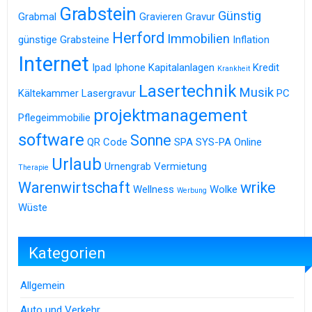
Grabstein
Günstig
Grabmal
Gravieren
Gravur
Herford
Immobilien
günstige Grabsteine
Inflation
Internet
Ipad
Iphone
Kapitalanlagen
Kredit
Krankheit
Lasertechnik
Musik
Kältekammer
Lasergravur
PC
projektmanagement
Pflegeimmobilie
software
Sonne
QR Code
SPA
SYS-PA Online
Urlaub
Urnengrab
Vermietung
Therapie
Warenwirtschaft
wrike
Wellness
Wolke
Werbung
Wüste
Kategorien
Allgemein
Auto und Verkehr