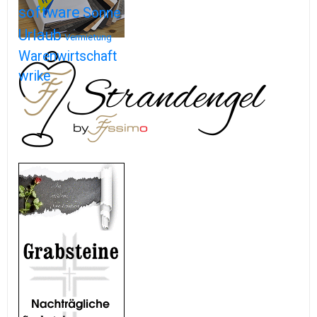
software
Sonne
Urlaub
Vermietung
Warenwirtschaft
wrike