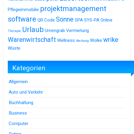
projektmanagement
Pflegeimmobilie
software
Sonne
QR Code
SPA
SYS-PA Online
Urlaub
Urnengrab
Vermietung
Therapie
Warenwirtschaft
wrike
Wellness
Wolke
Werbung
Wüste
Kategorien
Allgemein
Auto und Verkehr
Buchhaltung
Business
Computer