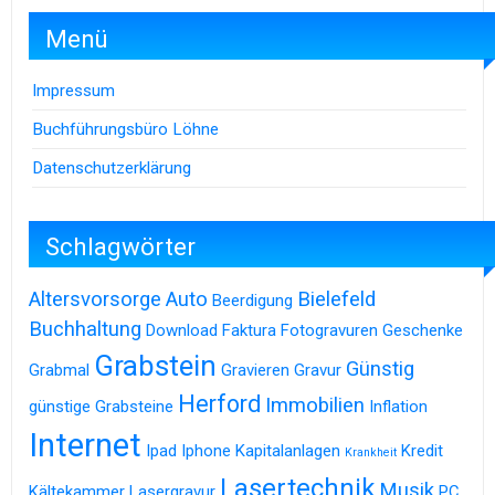
Menü
Impressum
Buchführungsbüro Löhne
Datenschutzerklärung
Schlagwörter
Altersvorsorge
Auto
Bielefeld
Beerdigung
Buchhaltung
Download
Faktura
Fotogravuren
Geschenke
Grabstein
Günstig
Grabmal
Gravieren
Gravur
Herford
Immobilien
günstige Grabsteine
Inflation
Internet
Ipad
Iphone
Kapitalanlagen
Kredit
Krankheit
Lasertechnik
Musik
Kältekammer
Lasergravur
PC