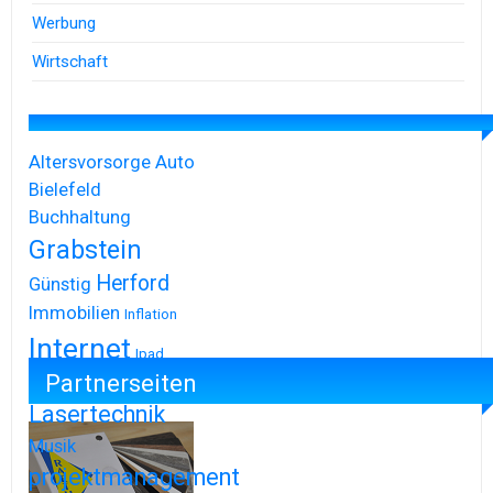
Werbung
Wirtschaft
Altersvorsorge
Auto
Bielefeld
Buchhaltung
Grabstein
Herford
Günstig
Immobilien
Inflation
Internet
Ipad
Partnerseiten
Iphone
Lasertechnik
Musik
projektmanagement