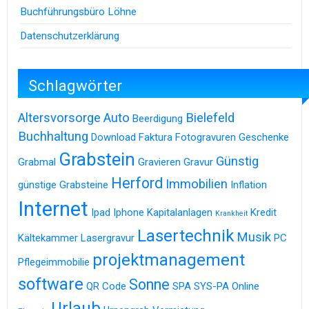
Buchführungsbüro Löhne
Datenschutzerklärung
Schlagwörter
Altersvorsorge
Auto
Bielefeld
Beerdigung
Buchhaltung
Download
Faktura
Fotogravuren
Geschenke
Grabstein
Günstig
Grabmal
Gravieren
Gravur
Herford
Immobilien
günstige Grabsteine
Inflation
Internet
Ipad
Iphone
Kapitalanlagen
Kredit
Krankheit
Lasertechnik
Musik
Kältekammer
Lasergravur
PC
projektmanagement
Pflegeimmobilie
software
Sonne
QR Code
SPA
SYS-PA Online
Urlaub