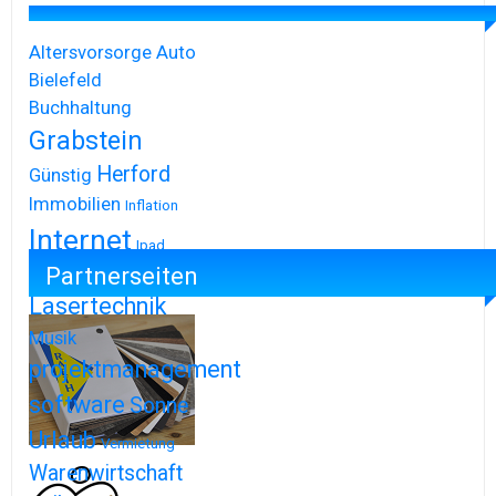
Altersvorsorge
Auto
Bielefeld
Buchhaltung
Grabstein
Herford
Günstig
Immobilien
Inflation
Internet
Ipad
Partnerseiten
Iphone
Lasertechnik
Musik
projektmanagement
software
Sonne
Urlaub
Vermietung
Warenwirtschaft