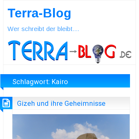
Terra-Blog
Wer schreibt der bleibt…
Schlagwort:
Kairo
Gizeh und ihre Geheimnisse