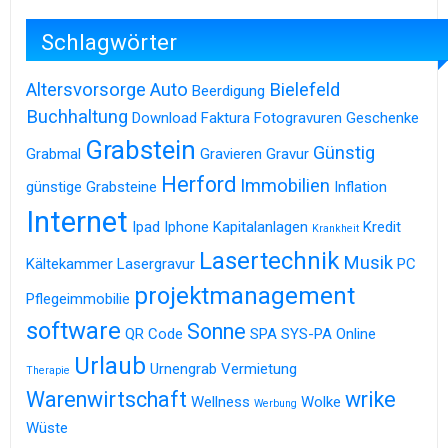
Schlagwörter
Altersvorsorge
Auto
Bielefeld
Beerdigung
Buchhaltung
Download
Faktura
Fotogravuren
Geschenke
Grabstein
Günstig
Grabmal
Gravieren
Gravur
Herford
Immobilien
günstige Grabsteine
Inflation
Internet
Ipad
Iphone
Kapitalanlagen
Kredit
Krankheit
Lasertechnik
Musik
Kältekammer
Lasergravur
PC
projektmanagement
Pflegeimmobilie
software
Sonne
QR Code
SPA
SYS-PA Online
Urlaub
Urnengrab
Vermietung
Therapie
Warenwirtschaft
wrike
Wellness
Wolke
Werbung
Wüste