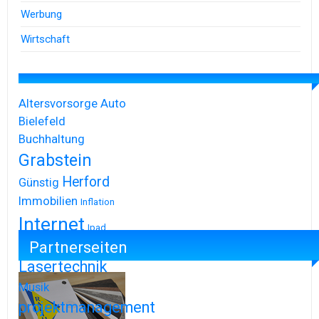
Werbung
Wirtschaft
Altersvorsorge
Auto
Bielefeld
Buchhaltung
Grabstein
Herford
Günstig
Immobilien
Inflation
Internet
Ipad
Partnerseiten
Iphone
Lasertechnik
Musik
projektmanagement