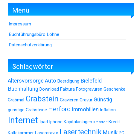
Menü
Impressum
Buchführungsbüro Löhne
Datenschutzerklärung
Schlagwörter
Altersvorsorge
Auto
Bielefeld
Beerdigung
Buchhaltung
Download
Faktura
Fotogravuren
Geschenke
Grabstein
Günstig
Grabmal
Gravieren
Gravur
Herford
Immobilien
günstige Grabsteine
Inflation
Internet
Ipad
Iphone
Kapitalanlagen
Kredit
Krankheit
Lasertechnik
Musik
Kältekammer
Lasergravur
PC