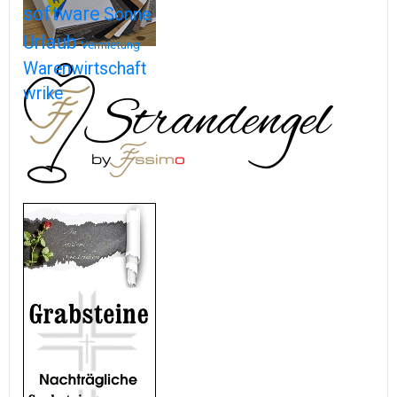
software
Sonne
Urlaub
Vermietung
Warenwirtschaft
wrike