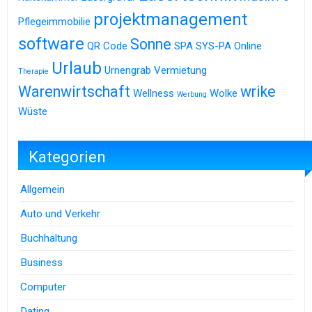
projektmanagement
Pflegeimmobilie
software
Sonne
QR Code
SPA
SYS-PA Online
Urlaub
Urnengrab
Vermietung
Therapie
Warenwirtschaft
wrike
Wellness
Wolke
Werbung
Wüste
Kategorien
Allgemein
Auto und Verkehr
Buchhaltung
Business
Computer
Dating