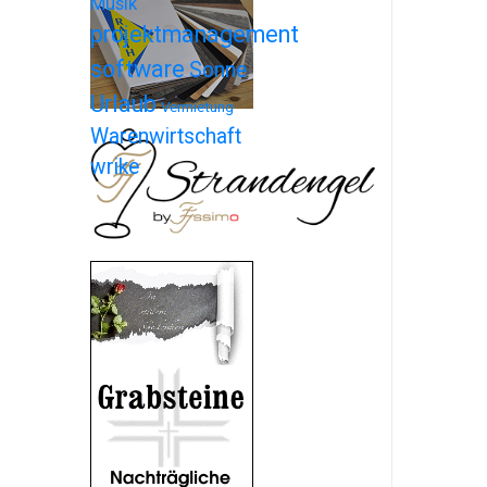
Musik
projektmanagement
software
Sonne
Urlaub
Vermietung
Warenwirtschaft
wrike