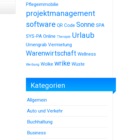
Pflegeimmobilie
projektmanagement
software
Sonne
QR Code
SPA
Urlaub
SYS-PA Online
Therapie
Urnengrab
Vermietung
Warenwirtschaft
Wellness
wrike
Wolke
Wüste
Werbung
Kategorien
Allgemein
Auto und Verkehr
Buchhaltung
Business