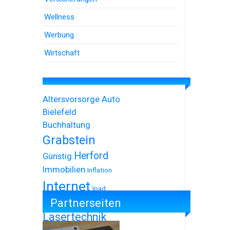
Wellness
Werbung
Wirtschaft
Altersvorsorge
Auto
Bielefeld
Buchhaltung
Grabstein
Herford
Günstig
Immobilien
Inflation
Internet
Ipad
Partnerseiten
Iphone
Lasertechnik