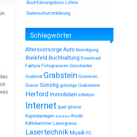
Buchführungsbüro Löhne
Datenschutzerklärung
ion
Schlagwörter
Altersvorsorge
Auto
Beerdigung
Bielefeld
Buchhaltung
Download
Faktura
Fotogravuren
Geschenke
.
Grabstein
 das
Grabmal
Gravieren
ich
Günstig
Gravur
günstige Grabsteine
 was
Herford
Immobilien
Inflation
Internet
Ipad
Iphone
Kapitalanlagen
Kredit
Krankheit
Kältekammer
Lasergravur
Lasertechnik
Musik
PC