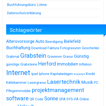
Buchführungsbüro Löhne
Datenschutzerklärung
Schlagwörter
Altersvorsorge
Auto
Bielefeld
Beerdigung
Buchhaltung
Download
Faktura
Fotogravuren
Geschenke
Grabstein
Günstig
Grabmal
Gravieren
Gravur
Herford
Immobilien
günstige Grabsteine
Inflation
Internet
Ipad
Iphone
Kapitalanlagen
Kredit
Krankheit
Lasertechnik
Musik
Kältekammer
Lasergravur
PC
projektmanagement
Pflegeimmobilie
software
Sonne
QR Code
SPA
SYS-PA Online