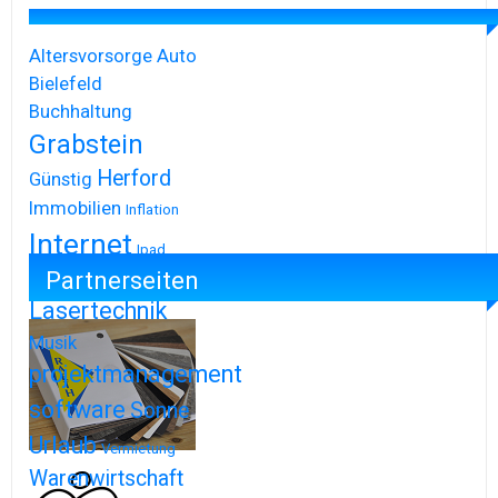
Altersvorsorge
Auto
Bielefeld
Buchhaltung
Grabstein
Herford
Günstig
Immobilien
Inflation
Internet
Ipad
Partnerseiten
Iphone
Lasertechnik
Musik
projektmanagement
software
Sonne
Urlaub
Vermietung
Warenwirtschaft