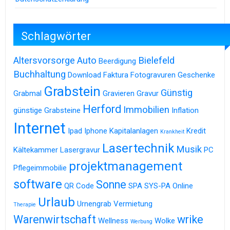
Schlagwörter
Altersvorsorge
Auto
Bielefeld
Beerdigung
Buchhaltung
Download
Faktura
Fotogravuren
Geschenke
Grabstein
Günstig
Grabmal
Gravieren
Gravur
Herford
Immobilien
günstige Grabsteine
Inflation
Internet
Ipad
Iphone
Kapitalanlagen
Kredit
Krankheit
Lasertechnik
Musik
Kältekammer
Lasergravur
PC
projektmanagement
Pflegeimmobilie
software
Sonne
QR Code
SPA
SYS-PA Online
Urlaub
Urnengrab
Vermietung
Therapie
Warenwirtschaft
wrike
Wellness
Wolke
Werbung