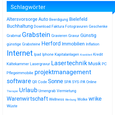
Schlagwörter
Altersvorsorge
Auto
Bielefeld
Beerdigung
Buchhaltung
Download
Faktura
Fotogravuren
Geschenke
Grabstein
Günstig
Grabmal
Gravieren
Gravur
Herford
Immobilien
günstige Grabsteine
Inflation
Internet
Ipad
Iphone
Kapitalanlagen
Kredit
Krankheit
Lasertechnik
Musik
Kältekammer
Lasergravur
PC
projektmanagement
Pflegeimmobilie
software
Sonne
QR Code
SPA
SYS-PA Online
Urlaub
Urnengrab
Vermietung
Therapie
Warenwirtschaft
wrike
Wellness
Wolke
Werbung
Wüste