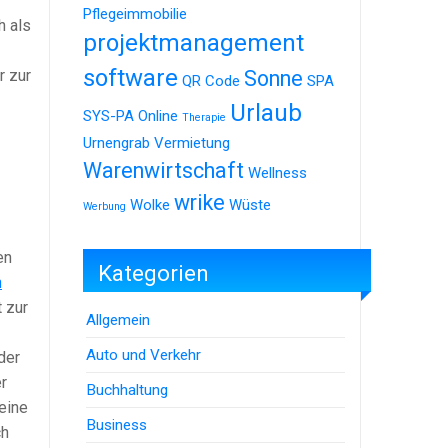
Pflegeimmobilie
h als
projektmanagement
software
r zur
Sonne
QR Code
SPA
Urlaub
SYS-PA Online
Therapie
Urnengrab
Vermietung
Warenwirtschaft
Wellness
wrike
Wolke
Wüste
Werbung
en
Kategorien
n
 zur
Allgemein
Auto und Verkehr
der
r
Buchhaltung
eine
Business
ch