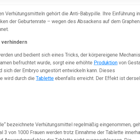
n Verhütungsmitteln gehört die Anti-Babypille. Ihre Einführung i
nken der Geburtenrate – wegen des Absackens auf dem Graphen
net.
 verhindern
werden und bedient sich eines Tricks, der körpereigene Mechan
amen befruchtet wurde, sorgt eine erhöhte
Produktion
von Gest
und sich der Embryo ungestört entwickeln kann. Dieses
e wird durch die
Tablette
ebenfalls erreicht. Der Effekt ist derse
lle“ bezeichnete Verhütungsmittel regelmäßig eingenommen, geh
al 3 von 1000 Frauen werden trotz Einnahme der Tablette innerha