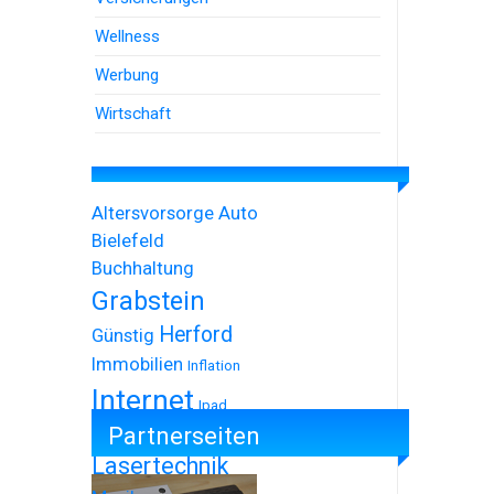
Wellness
Werbung
Wirtschaft
Altersvorsorge
Auto
Bielefeld
Buchhaltung
Grabstein
Herford
Günstig
Immobilien
Inflation
Internet
Ipad
Partnerseiten
Iphone
Lasertechnik