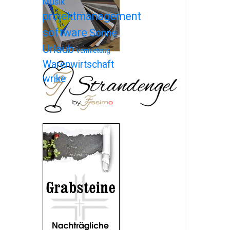
Musik
projektmanagement
software
Sonne
Urlaub
Vermietung
Warenwirtschaft
wrike