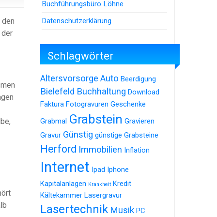
Buchführungsbüro Löhne
Datenschutzerklärung
n den
 der
Schlagwörter
Altersvorsorge
Auto
Beerdigung
ismen
Bielefeld
Buchhaltung
Download
agen
Faktura
Fotogravuren
Geschenke
Grabstein
lbe,
Grabmal
Gravieren
Günstig
Gravur
günstige Grabsteine
Herford
Immobilien
Inflation
Internet
Ipad
Iphone
Kapitalanlagen
Kredit
Krankheit
ört
Kältekammer
Lasergravur
lb
Lasertechnik
Musik
PC