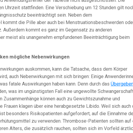
nd Anwendungsfehler der Tablette nicht ausgeschlossen. Die
n Uhrzeit stattfinden. Eine Verschiebung um 12 Stunden gilt noc
ängnisschutz beeinträchtigt sein. Neben dem
 kommt die Pille aber auch bei Menstruationsbeschwerden ode
tz. Außerdem kommt es ganz im Gegensatz zu anderen
iner meist als unangenehm empfundenen Beeinträchtigung beim
ken mögliche Nebenwirkungen
nwirkungen auskommen, kann die Tatsache, dass dem Körper
ird, auch Nebenwirkungen mit sich bringen: Einige Anwenderinn
 was fatale Auswirkungen haben kann. Denn durch das
Übergebe
rden, was im ungünstigsten Fall eine ungewollte Schwangerschaft
len Zusammenhänge können auch zu Gewichtszunahme und
Frauen klagen über eine herabgesetzte Libido. Weil sich auch 
eist besonders Risikopatienten aufgefordert, auf die Einnahme de
Verhütungsmittel zu verwenden. Thrombose-Patienten sollten auf 
en Alters, die zusätzlich rauchen, sollten sich im Vorfeld ärztli