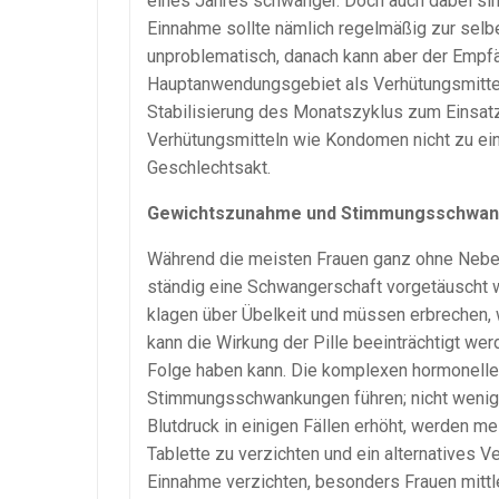
eines Jahres schwanger. Doch auch dabei si
Einnahme sollte nämlich regelmäßig zur selbe
unproblematisch, danach kann aber der Empf
Hauptanwendungsgebiet als Verhütungsmittel
Stabilisierung des Monatszyklus zum Einsa
Verhütungsmitteln wie Kondomen nicht zu e
Geschlechtsakt.
Gewichtszunahme und Stimmungsschwan
Während die meisten Frauen ganz ohne Nebe
ständig eine Schwangerschaft vorgetäuscht w
klagen über Übelkeit und müssen erbrechen,
kann die Wirkung der Pille beeinträchtigt we
Folge haben kann. Die komplexen hormonel
Stimmungsschwankungen führen; nicht wenige 
Blutdruck in einigen Fällen erhöht, werden m
Tablette zu verzichten und ein alternatives 
Einnahme verzichten, besonders Frauen mittler