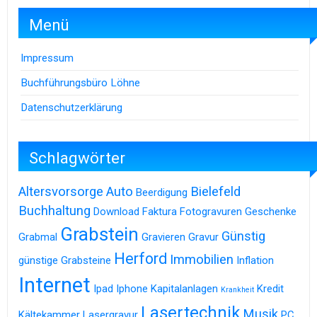
Menü
Impressum
Buchführungsbüro Löhne
Datenschutzerklärung
Schlagwörter
Altersvorsorge
Auto
Bielefeld
Beerdigung
Buchhaltung
Download
Faktura
Fotogravuren
Geschenke
Grabstein
Günstig
Grabmal
Gravieren
Gravur
Herford
Immobilien
günstige Grabsteine
Inflation
Internet
Ipad
Iphone
Kapitalanlagen
Kredit
Krankheit
Lasertechnik
Musik
Kältekammer
Lasergravur
PC