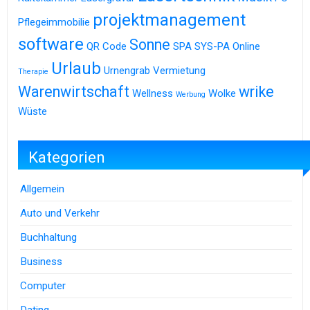
projektmanagement
Pflegeimmobilie
software
Sonne
QR Code
SPA
SYS-PA Online
Urlaub
Urnengrab
Vermietung
Therapie
Warenwirtschaft
wrike
Wellness
Wolke
Werbung
Wüste
Kategorien
Allgemein
Auto und Verkehr
Buchhaltung
Business
Computer