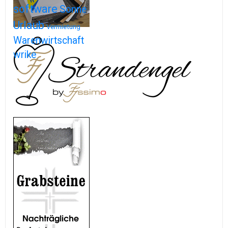
software
Sonne
Urlaub
Vermietung
Warenwirtschaft
wrike