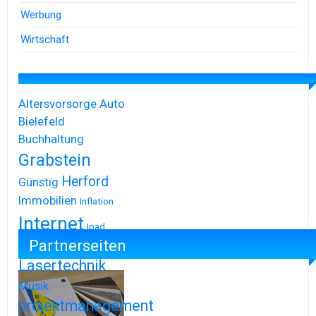
Werbung
Wirtschaft
Altersvorsorge
Auto
Bielefeld
Buchhaltung
Grabstein
Herford
Günstig
Immobilien
Inflation
Internet
Ipad
Partnerseiten
Iphone
Lasertechnik
Musik
projektmanagement