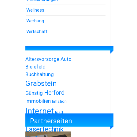
Wellness
Werbung
Wirtschaft
Altersvorsorge
Auto
Bielefeld
Buchhaltung
Grabstein
Herford
Günstig
Immobilien
Inflation
Internet
Ipad
Partnerseiten
Iphone
Lasertechnik