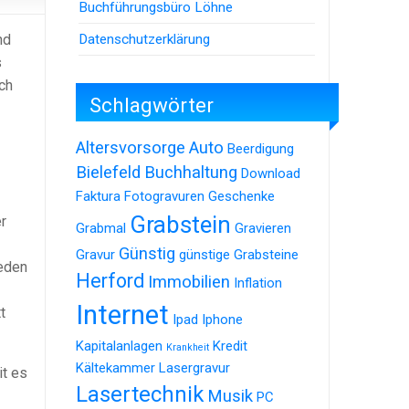
Buchführungsbüro Löhne
Datenschutzerklärung
nd
s
ch
Schlagwörter
Altersvorsorge
Auto
Beerdigung
Bielefeld
Buchhaltung
Download
Faktura
Fotogravuren
Geschenke
Grabstein
r
Grabmal
Gravieren
Günstig
Gravur
günstige Grabsteine
eden
Herford
Immobilien
Inflation
Internet
t
Ipad
Iphone
Kapitalanlagen
Kredit
Krankheit
Kältekammer
Lasergravur
it es
Lasertechnik
Musik
PC