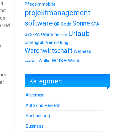
en
Pflegeimmobilie
mit
projektmanagement
los
software
Sonne
QR Code
SPA
e und
Urlaub
SYS-PA Online
Therapie
Urnengrab
Vermietung
s
Warenwirtschaft
Wellness
wrike
Wolke
Wüste
Werbung
urs
Kategorien
rf
Allgemein
Auto und Verkehr
Buchhaltung
Business