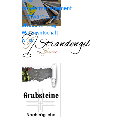
Musik
projektmanagement
software
Sonne
Urlaub
Vermietung
Warenwirtschaft
wrike