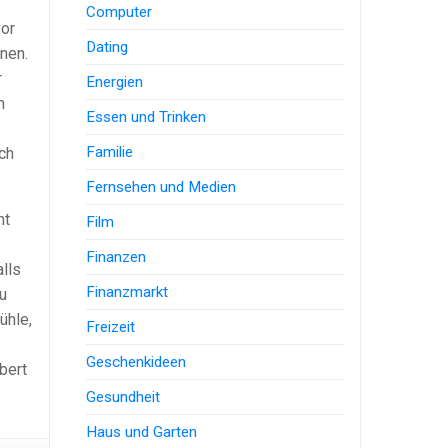
Computer
vor
Dating
nen.
r
Energien
n
Essen und Trinken
Familie
uch
Fernsehen und Medien
ht
Film
Finanzen
lls
Finanzmarkt
u
ühle,
Freizeit
Geschenkideen
bert
Gesundheit
Haus und Garten