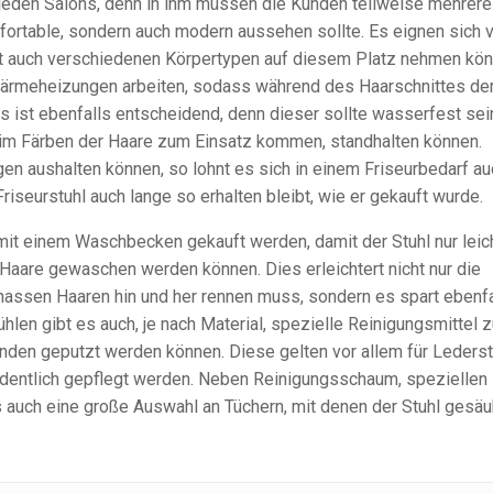
 jeden Salons, denn in ihm müssen die Kunden teilweise mehrere
fortable, sondern auch modern aussehen sollte. Es eignen sich 
amit auch verschiedenen Körpertypen auf diesem Platz nehmen kön
 Wärmeheizungen arbeiten, sodass während des Haarschnittes de
s ist ebenfalls entscheidend, denn dieser sollte wasserfest sei
eim Färben der Haare zum Einsatz kommen, standhalten können.
ngen aushalten können, so lohnt es sich in einem Friseurbedarf a
iseurstuhl auch lange so erhalten bleibt, wie er gekauft wurde.
mit einem Waschbecken gekauft werden, damit der Stuhl nur leic
 Haare gewaschen werden können. Dies erleichtert nicht nur die
nassen Haaren hin und her rennen muss, sondern es spart ebenfa
len gibt es auch, je nach Material, spezielle Reinigungsmittel z
nden geputzt werden können. Diese gelten vor allem für Lederst
dentlich gepflegt werden. Neben Reinigungsschaum, speziellen
 auch eine große Auswahl an Tüchern, mit denen der Stuhl gesäu