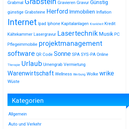
Grabstein
Günstig
Grabmal
Gravieren
Gravur
Herford
Immobilien
günstige Grabsteine
Inflation
Internet
Ipad
Iphone
Kapitalanlagen
Kredit
Krankheit
Lasertechnik
Musik
Kältekammer
Lasergravur
PC
projektmanagement
Pflegeimmobilie
software
Sonne
QR Code
SPA
SYS-PA Online
Urlaub
Urnengrab
Vermietung
Therapie
Warenwirtschaft
wrike
Wellness
Wolke
Werbung
Wüste
Kategorien
Allgemein
Auto und Verkehr