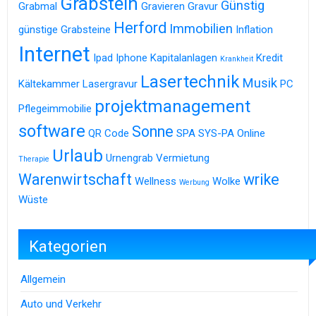
Grabstein
Günstig
Grabmal
Gravieren
Gravur
Herford
Immobilien
günstige Grabsteine
Inflation
Internet
Ipad
Iphone
Kapitalanlagen
Kredit
Krankheit
Lasertechnik
Musik
Kältekammer
Lasergravur
PC
projektmanagement
Pflegeimmobilie
software
Sonne
QR Code
SPA
SYS-PA Online
Urlaub
Urnengrab
Vermietung
Therapie
Warenwirtschaft
wrike
Wellness
Wolke
Werbung
Wüste
Kategorien
Allgemein
Auto und Verkehr