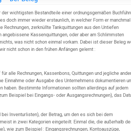
ner der wichtigsten Bestandteile einer ordnungsgemäßen Buchfüh
t es doch immer wieder erstaunlich, in welcher Form er manchmal
te Rechnungen, zerknüllte Tankquittungen aus den Untiefen
en angebissene Kassenquittungen, oder aber am Schlimmsten
nichts, was nicht schon einmal vorkam. Dabei ist dieser Beleg w
ir nicht schon in den frühen Anfängen gelernt :
ff für alle Rechnungen, Kassenbons, Quittungen und jegliche ande
iche Einnahme oder Ausgabe des Unternehmens dokumentieren u
n haben. Bestimmte Informationen sollten allerdings auf jedem
 (zum Beispiel bei Eingangs- oder Ausgangsrechnungen), das Da
ei Inventurlisten), der Betrag, um den es sich bei dem
eist in zwei Kategorien eingeteilt. Einmal die, die außerhalb de
e), wie zum Beispiel : Eingangsrechnungen, Kontoauszüge,