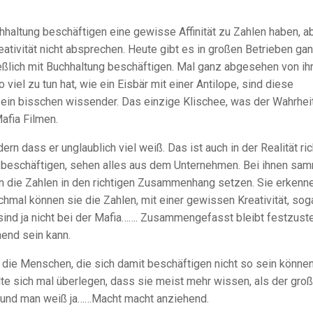
chhaltung beschäftigen eine gewisse Affinität zu Zahlen haben, a
eativität nicht absprechen. Heute gibt es in großen Betrieben ga
eßlich mit Buchhaltung beschäftigen. Mal ganz abgesehen von i
 viel zu tun hat, wie ein Eisbär mit einer Antilope, sind diese
 ein bisschen wissender. Das einzige Klischee, was der Wahrhei
afia Filmen.
rn dass er unglaublich viel weiß. Das ist auch in der Realität ric
g beschäftigen, sehen alles aus dem Unternehmen. Bei ihnen sa
en die Zahlen in den richtigen Zusammenhang setzen. Sie erkenn
mal können sie die Zahlen, mit einer gewissen Kreativität, sog
, sind ja nicht bei der Mafia……. Zusammengefasst bleibt festzuste
end sein kann.
die Menschen, die sich damit beschäftigen nicht so sein können
te sich mal überlegen, dass sie meist mehr wissen, als der gro
…und man weiß ja……Macht macht anziehend.