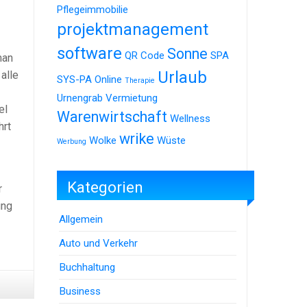
Pflegeimmobilie
projektmanagement
software
Sonne
QR Code
SPA
man
Urlaub
alle
SYS-PA Online
Therapie
Urnengrab
Vermietung
el
Warenwirtschaft
Wellness
hrt
wrike
Wolke
Wüste
Werbung
Kategorien
r
ung
Allgemein
Auto und Verkehr
Buchhaltung
Business