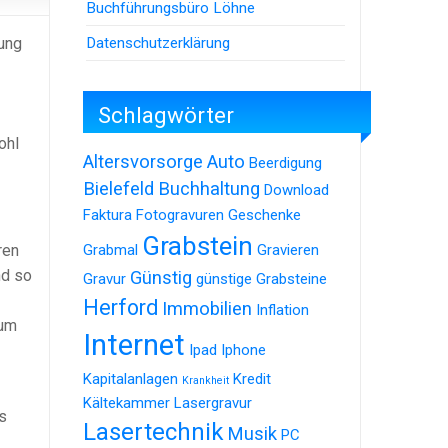
Buchführungsbüro Löhne
Datenschutzerklärung
rung
Schlagwörter
ohl
Altersvorsorge
Auto
Beerdigung
Bielefeld
Buchhaltung
Download
Faktura
Fotogravuren
Geschenke
Grabstein
ren
Grabmal
Gravieren
nd so
Günstig
Gravur
günstige Grabsteine
Herford
Immobilien
Inflation
tum
Internet
Ipad
Iphone
Kapitalanlagen
Kredit
Krankheit
Kältekammer
Lasergravur
s
Lasertechnik
Musik
PC