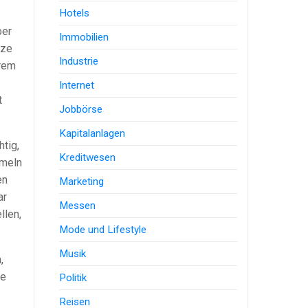
Hotels
ber
Immobilien
nze
Industrie
hrem
Internet
t
Jobbörse
Kapitalanlagen
htig,
Kreditwesen
mmeln
en
Marketing
ar
Messen
llen,
Mode und Lifestyle
Musik
,
ße
Politik
Reisen