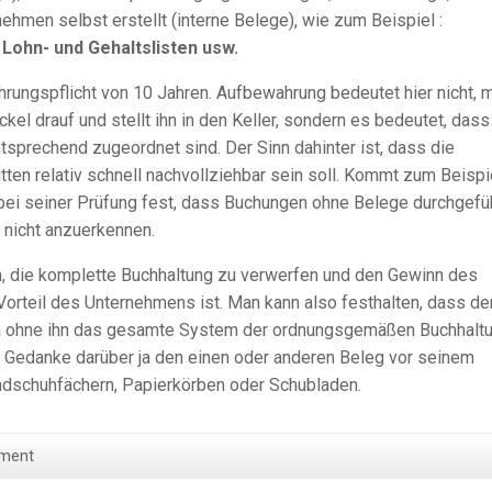
ehmen selbst erstellt (interne Belege), wie zum Beispiel :
ohn- und Gehaltslisten usw.
hrungspflicht von 10 Jahren. Aufbewahrung bedeutet hier nicht, 
kel drauf und stellt ihn in den Keller, sondern es bedeutet, dass 
sprechend zugeordnet sind. Der Sinn dahinter ist, dass die
ten relativ schnell nachvollziehbar sein soll. Kommt zum Beispi
 bei seiner Prüfung fest, dass Buchungen ohne Belege durchgefü
 nicht anzuerkennen.
ch, die komplette Buchhaltung zu verwerfen und den Gewinn des
rteil des Unternehmens ist. Man kann also festhalten, dass de
 da ohne ihn das gesamte System der ordnungsgemäßen Buchhalt
der Gedanke darüber ja den einen oder anderen Beleg vor seinem
ndschuhfächern, Papierkörben oder Schubladen.
ment