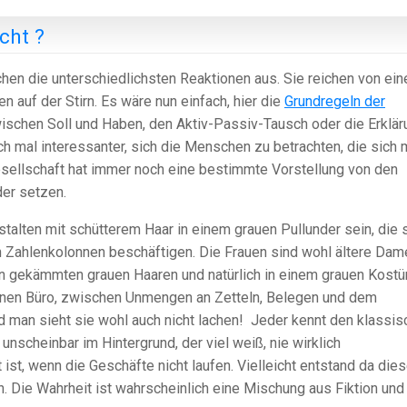
cht ?
hen die unterschiedlichsten Reaktionen aus. Sie reichen von ei
 auf der Stirn. Es wäre nun einfach, hier die
Grundregeln der
wischen Soll und Haben, den Aktiv-Passiv-Tausch oder die Erklär
h mal interessanter, sich die Menschen zu betrachten, die sich 
esellschaft hat immer noch eine bestimmte Vorstellung von den
er setzen.
alten mit schütterem Haar in einem grauen Pullunder sein, die 
 Zahlenkolonnen beschäftigen. Die Frauen sind wohl ältere Dam
en gekämmten grauen Haaren und natürlich in einem grauen Kostü
einen Büro, zwischen Unmengen an Zetteln, Belegen und dem
 man sieht sie wohl auch nicht lachen! Jeder kennt den klassis
unscheinbar im Hintergrund, der viel weiß, nie wirklich
t, wenn die Geschäfte nicht laufen. Vielleicht entstand da die
 Die Wahrheit ist wahrscheinlich eine Mischung aus Fiktion und