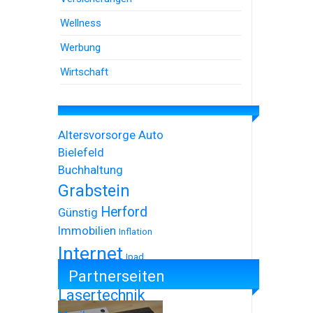
Wellness
Werbung
Wirtschaft
Altersvorsorge
Auto
Bielefeld
Buchhaltung
Grabstein
Herford
Günstig
Immobilien
Inflation
Internet
Ipad
Partnerseiten
Iphone
Lasertechnik