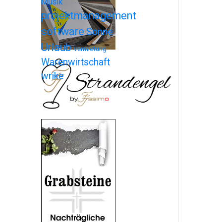
Musik
projektmanagement
software
Sonne
Urlaub
Vermietung
Warenwirtschaft
wrike