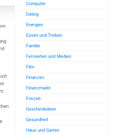
Computer
Dating
Energien
nem
Essen und Trinken
ung
Familie
mit
Fernsehen und Medien
Film
sich
Finanzen
en
Finanzmarkt
m.
Freizeit
chen
Geschenkideen
Gesundheit
se
Haus und Garten