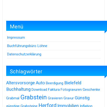
Menü
Impressum
Buchführungsbüro Löhne
Datenschutzerklärung
Schlagwörter
Altersvorsorge
Auto
Bielefeld
Beerdigung
Buchhaltung
Download
Faktura
Fotogravuren
Geschenke
Grabstein
Günstig
Grabmal
Gravieren
Gravur
Herford
Immobilien
günstige Grabsteine
Inflation