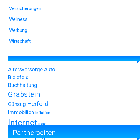
Versicherungen
Wellness
Werbung
Wirtschaft
Altersvorsorge
Auto
Bielefeld
Buchhaltung
Grabstein
Herford
Günstig
Immobilien
Inflation
Internet
Ipad
Partnerseiten
Iphone