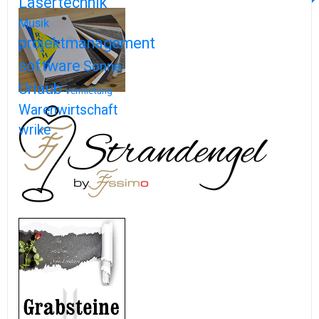
Lasertechnik
Musik
projektmanagement
software
Sonne
Urlaub
Vermietung
Warenwirtschaft
wrike