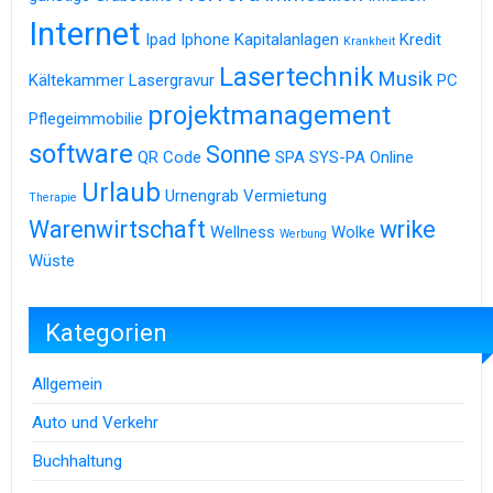
Internet
Ipad
Iphone
Kapitalanlagen
Kredit
Krankheit
Lasertechnik
Musik
Kältekammer
Lasergravur
PC
projektmanagement
Pflegeimmobilie
software
Sonne
QR Code
SPA
SYS-PA Online
Urlaub
Urnengrab
Vermietung
Therapie
Warenwirtschaft
wrike
Wellness
Wolke
Werbung
Wüste
Kategorien
Allgemein
Auto und Verkehr
Buchhaltung