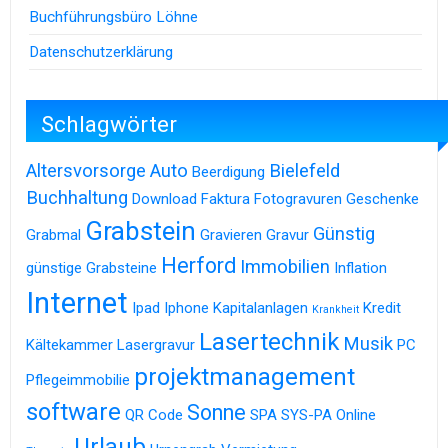
Buchführungsbüro Löhne
Datenschutzerklärung
Schlagwörter
Altersvorsorge
Auto
Bielefeld
Beerdigung
Buchhaltung
Download
Faktura
Fotogravuren
Geschenke
Grabstein
Günstig
Grabmal
Gravieren
Gravur
Herford
Immobilien
günstige Grabsteine
Inflation
Internet
Ipad
Iphone
Kapitalanlagen
Kredit
Krankheit
Lasertechnik
Musik
Kältekammer
Lasergravur
PC
projektmanagement
Pflegeimmobilie
software
Sonne
QR Code
SPA
SYS-PA Online
Urlaub