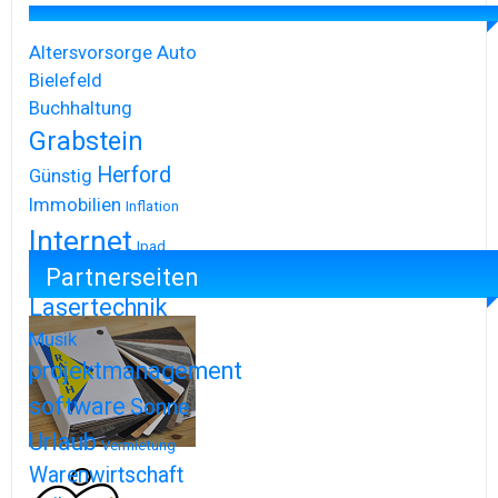
Altersvorsorge
Auto
Bielefeld
Buchhaltung
Grabstein
Herford
Günstig
Immobilien
Inflation
Internet
Ipad
Partnerseiten
Iphone
Lasertechnik
Musik
projektmanagement
software
Sonne
Urlaub
Vermietung
Warenwirtschaft