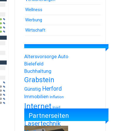
Wellness
Werbung
Wirtschaft
Altersvorsorge
Auto
Bielefeld
Buchhaltung
Grabstein
Herford
Günstig
Immobilien
Inflation
Internet
Ipad
Partnerseiten
Iphone
Lasertechnik