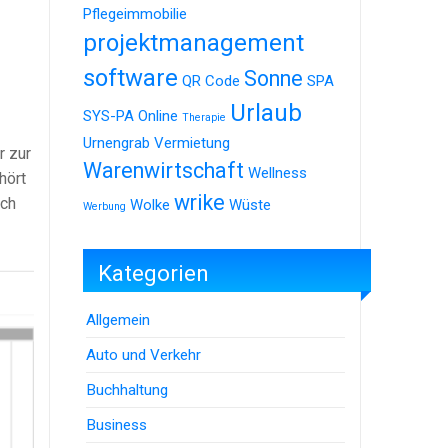
Pflegeimmobilie
projektmanagement
software
Sonne
QR Code
SPA
Urlaub
SYS-PA Online
Therapie
Urnengrab
Vermietung
r zur
Warenwirtschaft
Wellness
hört
wrike
ich
Wolke
Wüste
Werbung
Kategorien
Allgemein
Auto und Verkehr
Buchhaltung
Business