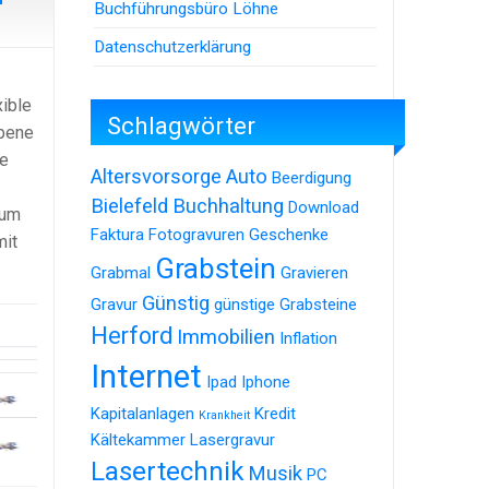
Buchführungsbüro Löhne
Datenschutzerklärung
xible
Schlagwörter
Ebene
ne
Altersvorsorge
Auto
Beerdigung
Bielefeld
Buchhaltung
Download
Zum
Faktura
Fotogravuren
Geschenke
mit
Grabstein
Grabmal
Gravieren
Günstig
Gravur
günstige Grabsteine
Herford
Immobilien
Inflation
Internet
Ipad
Iphone
Kapitalanlagen
Kredit
Krankheit
Kältekammer
Lasergravur
Lasertechnik
Musik
PC