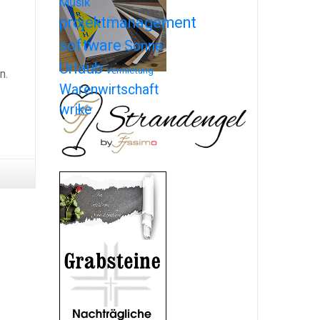
Musik
projektmanagement
software
Sonne
Urlaub
Vermietung
n.
Warenwirtschaft
wrike