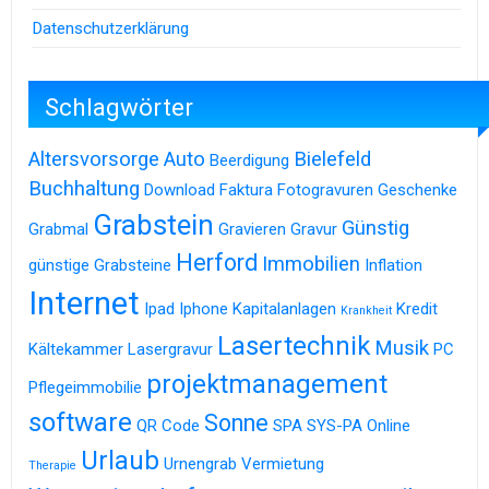
Datenschutzerklärung
Schlagwörter
Altersvorsorge
Auto
Bielefeld
Beerdigung
Buchhaltung
Download
Faktura
Fotogravuren
Geschenke
Grabstein
Günstig
Grabmal
Gravieren
Gravur
Herford
Immobilien
günstige Grabsteine
Inflation
Internet
Ipad
Iphone
Kapitalanlagen
Kredit
Krankheit
Lasertechnik
Musik
Kältekammer
Lasergravur
PC
projektmanagement
Pflegeimmobilie
software
Sonne
QR Code
SPA
SYS-PA Online
Urlaub
Urnengrab
Vermietung
Therapie