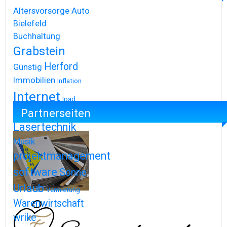
Altersvorsorge
Auto
Bielefeld
Buchhaltung
Grabstein
Herford
Günstig
Immobilien
Inflation
Internet
Ipad
Partnerseiten
Iphone
Lasertechnik
Musik
projektmanagement
software
Sonne
Urlaub
Vermietung
Warenwirtschaft
wrike