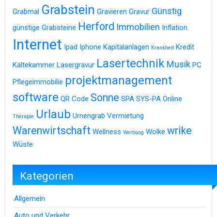
Grabstein
Günstig
Grabmal
Gravieren
Gravur
Herford
Immobilien
günstige Grabsteine
Inflation
Internet
Ipad
Iphone
Kapitalanlagen
Kredit
Krankheit
Lasertechnik
Musik
Kältekammer
Lasergravur
PC
projektmanagement
Pflegeimmobilie
software
Sonne
QR Code
SPA
SYS-PA Online
Urlaub
Urnengrab
Vermietung
Therapie
Warenwirtschaft
wrike
Wellness
Wolke
Werbung
Wüste
Kategorien
Allgemein
Auto und Verkehr