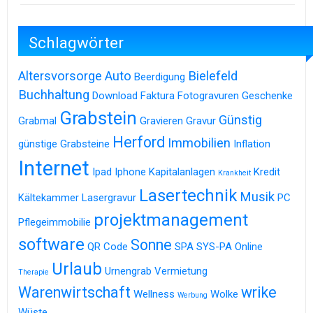
Schlagwörter
Altersvorsorge
Auto
Bielefeld
Beerdigung
Buchhaltung
Download
Faktura
Fotogravuren
Geschenke
Grabstein
Günstig
Grabmal
Gravieren
Gravur
Herford
Immobilien
günstige Grabsteine
Inflation
Internet
Ipad
Iphone
Kapitalanlagen
Kredit
Krankheit
Lasertechnik
Musik
Kältekammer
Lasergravur
PC
projektmanagement
Pflegeimmobilie
software
Sonne
QR Code
SPA
SYS-PA Online
Urlaub
Urnengrab
Vermietung
Therapie
Warenwirtschaft
wrike
Wellness
Wolke
Werbung
Wüste