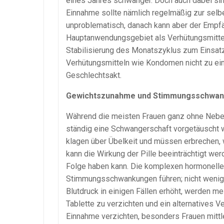
eines Jahres schwanger. Doch auch dabei si
Einnahme sollte nämlich regelmäßig zur selbe
unproblematisch, danach kann aber der Empf
Hauptanwendungsgebiet als Verhütungsmittel
Stabilisierung des Monatszyklus zum Einsa
Verhütungsmitteln wie Kondomen nicht zu e
Geschlechtsakt.
Gewichtszunahme und Stimmungsschwan
Während die meisten Frauen ganz ohne Nebe
ständig eine Schwangerschaft vorgetäuscht w
klagen über Übelkeit und müssen erbrechen,
kann die Wirkung der Pille beeinträchtigt we
Folge haben kann. Die komplexen hormonel
Stimmungsschwankungen führen; nicht wenige 
Blutdruck in einigen Fällen erhöht, werden m
Tablette zu verzichten und ein alternatives 
Einnahme verzichten, besonders Frauen mittler