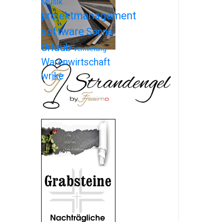
Musik
projektmanagement
software
Sonne
Urlaub
Vermietung
Warenwirtschaft
wrike