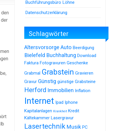
Buchführungsbüro Löhne
Datenschutzerklärung
n den
 der
Schlagwörter
Altersvorsorge
Auto
Beerdigung
ismen
Bielefeld
Buchhaltung
Download
agen
Faktura
Fotogravuren
Geschenke
Grabstein
lbe,
Grabmal
Gravieren
Günstig
Gravur
günstige Grabsteine
Herford
Immobilien
Inflation
Internet
Ipad
Iphone
Kapitalanlagen
Kredit
Krankheit
ört
Kältekammer
Lasergravur
lb
Lasertechnik
Musik
PC