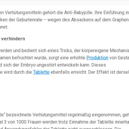
n Verhütungsmitteln gehört die Anti-Babypille. Ihre Einführung i
nken der Geburtenrate – wegen des Absackens auf dem Graphen
net.
 verhindern
werden und bedient sich eines Tricks, der körpereigene Mechan
amen befruchtet wurde, sorgt eine erhöhte
Produktion
von Gest
und sich der Embryo ungestört entwickeln kann. Dieses
e wird durch die
Tablette
ebenfalls erreicht. Der Effekt ist derse
lle“ bezeichnete Verhütungsmittel regelmäßig eingenommen, geh
al 3 von 1000 Frauen werden trotz Einnahme der Tablette innerha