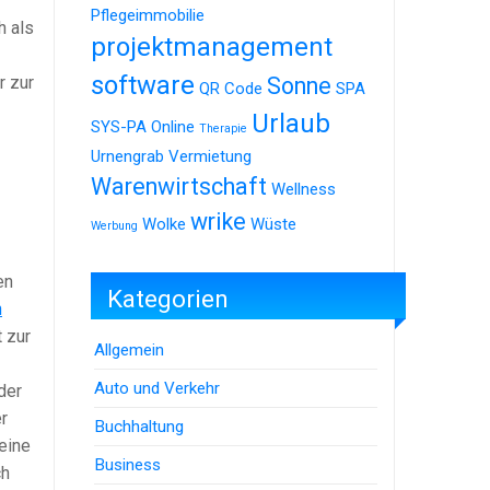
Pflegeimmobilie
h als
projektmanagement
software
r zur
Sonne
QR Code
SPA
Urlaub
SYS-PA Online
Therapie
Urnengrab
Vermietung
Warenwirtschaft
Wellness
wrike
Wolke
Wüste
Werbung
en
Kategorien
n
 zur
Allgemein
Auto und Verkehr
der
r
Buchhaltung
eine
Business
ch