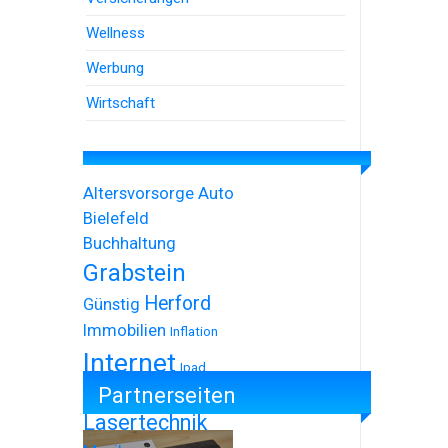
Wellness
Werbung
Wirtschaft
Altersvorsorge
Auto
Bielefeld
Buchhaltung
Grabstein
Herford
Günstig
Immobilien
Inflation
Internet
Ipad
Partnerseiten
Iphone
Lasertechnik