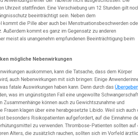
nd Anwendungsfehler der Tablette nicht ausgeschlossen. Die
n Uhrzeit stattfinden. Eine Verschiebung um 12 Stunden gilt noc
ängnisschutz beeinträchtigt sein. Neben dem
 kommt die Pille aber auch bei Menstruationsbeschwerden ode
tz. Außerdem kommt es ganz im Gegensatz zu anderen
iner meist als unangenehm empfundenen Beeinträchtigung beim
ken mögliche Nebenwirkungen
nwirkungen auskommen, kann die Tatsache, dass dem Körper
ird, auch Nebenwirkungen mit sich bringen: Einige Anwenderinn
 was fatale Auswirkungen haben kann. Denn durch das
Übergebe
rden, was im ungünstigsten Fall eine ungewollte Schwangerschaft
len Zusammenhänge können auch zu Gewichtszunahme und
Frauen klagen über eine herabgesetzte Libido. Weil sich auch 
eist besonders Risikopatienten aufgefordert, auf die Einnahme de
Verhütungsmittel zu verwenden. Thrombose-Patienten sollten auf 
en Alters, die zusätzlich rauchen, sollten sich im Vorfeld ärztli