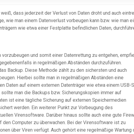
 weiß, dass jederzeit der Verlust von Daten droht und auch eintr
rage, wie man einem Datenverlust vorbeugen kann bzw. wie man e
nträgern wie etwa einer Festplatte befindlichen Daten, durchführ
 vorzubeugen und somit einer Datenrettung zu entgehen, empfie
gegebenenfalls in regelmäßigen Abständen durchzuführen.
as Backup. Diese Methode zählt zu den sichersten und auch
ubeugen. Hierbei sollte man in regelmäßigen Abständen eine
en Daten auf einem externen Datenträger wie etwa einem USB-S
s sollte man die Backups bzw. Sicherungskopien immer auf
aten ist eine tägliche Sicherung auf externen Speichermedien
sichert werden. Ein weiterer Punkt zur Vorbeugung des
tuellen Virensoftware. Darüber hinaus sollte auch eine gute Firew
auf den Computer zu überwachen. Bei der Virensoftware ist zu
ionen über Viren verfügt. Auch gehört eine regelmäßige Wartung