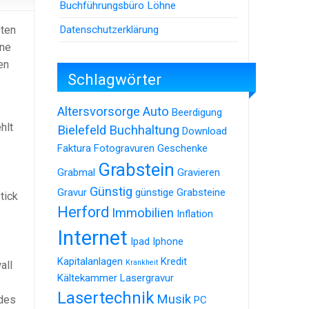
Buchführungsbüro Löhne
Datenschutzerklärung
eten
ine
en
Schlagwörter
Altersvorsorge
Auto
Beerdigung
hlt
Bielefeld
Buchhaltung
Download
Faktura
Fotogravuren
Geschenke
Grabstein
Grabmal
Gravieren
Günstig
Gravur
günstige Grabsteine
tick
Herford
Immobilien
Inflation
Internet
Ipad
Iphone
Kapitalanlagen
Kredit
Krankheit
all
Kältekammer
Lasergravur
Lasertechnik
Musik
 des
PC