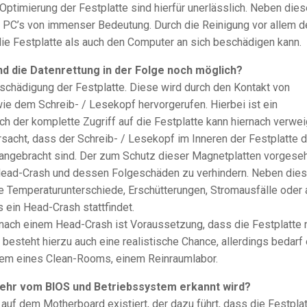
ptimierung der Festplatte sind hierfür unerlässlich. Neben die
s PC’s von immenser Bedeutung. Durch die Reinigung vor allem 
ie Festplatte als auch den Computer an sich beschädigen kann.
d die Datenrettung in der Folge noch möglich?
chädigung der Festplatte. Diese wird durch den Kontakt von
e dem Schreib- / Lesekopf hervorgerufen. Hierbei ist ein
ch der komplette Zugriff auf die Festplatte kann hiernach verwei
sacht, dass der Schreib- / Lesekopf im Inneren der Festplatte d
e angebracht sind. Der zum Schutz dieser Magnetplatten vorgese
n Head-Crash und dessen Folgeschäden zu verhindern. Neben die
ke Temperaturunterschiede, Erschütterungen, Stromausfälle oder 
s ein Head-Crash stattfindet.
nach einem Head-Crash ist Voraussetzung, dass die Festplatte 
 besteht hierzu auch eine realistische Chance, allerdings bedarf
llem eines Clean-Rooms, einem Reinraumlabor.
 mehr vom BIOS und Betriebssystem erkannt wird?
 auf dem Motherboard existiert, der dazu führt, dass die Festpla