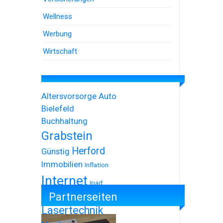
Wellness
Werbung
Wirtschaft
Altersvorsorge
Auto
Bielefeld
Buchhaltung
Grabstein
Herford
Günstig
Immobilien
Inflation
Internet
Ipad
Partnerseiten
Iphone
Lasertechnik