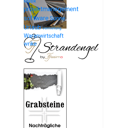
Musik
projektmanagement
software
Sonne
Urlaub
Vermietung
Warenwirtschaft
wrike