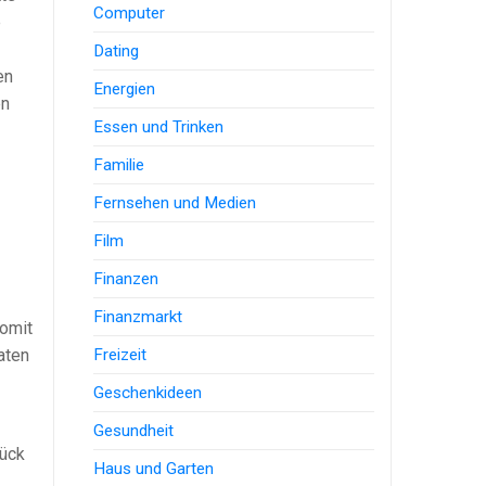
Computer
e
Dating
en
Energien
en
Essen und Trinken
Familie
Fernsehen und Medien
Film
Finanzen
Finanzmarkt
somit
Freizeit
aten
Geschenkideen
Gesundheit
rück
Haus und Garten