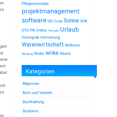
sen
Pflegeimmobilie
des
projektmanagement
software
Sonne
QR Code
SPA
Urlaub
SYS-PA Online
Therapie
Urnengrab
Vermietung
Warenwirtschaft
Wellness
gert
wrike
ie
Wolke
Wüste
Werbung
hene
sem
Kategorien
aber
Allgemein
noh
 es
Auto und Verkehr
Buchhaltung
Business
tte