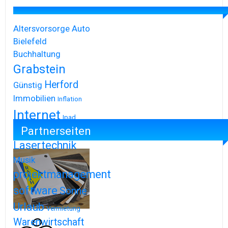
Altersvorsorge
Auto
Bielefeld
Buchhaltung
Grabstein
Herford
Günstig
Immobilien
Inflation
Internet
Ipad
Partnerseiten
Iphone
Lasertechnik
Musik
projektmanagement
software
Sonne
Urlaub
Vermietung
Warenwirtschaft