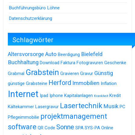
Buchführungsbüro Löhne
Datenschutzerklärung
Schlagwörter
Altersvorsorge
Auto
Bielefeld
Beerdigung
Buchhaltung
Download
Faktura
Fotogravuren
Geschenke
Grabstein
Günstig
Grabmal
Gravieren
Gravur
Herford
Immobilien
günstige Grabsteine
Inflation
Internet
Ipad
Iphone
Kapitalanlagen
Kredit
Krankheit
Lasertechnik
Musik
Kältekammer
Lasergravur
PC
projektmanagement
Pflegeimmobilie
software
Sonne
QR Code
SPA
SYS-PA Online