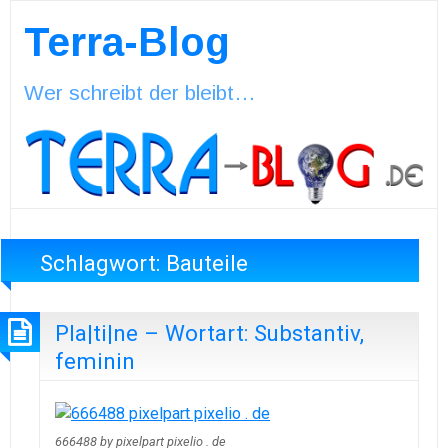
Terra-Blog
Wer schreibt der bleibt…
Schlagwort:
Bauteile
Pla|ti|ne – Wortart: Substantiv,
feminin
666488 by pixelpart pixelio . de