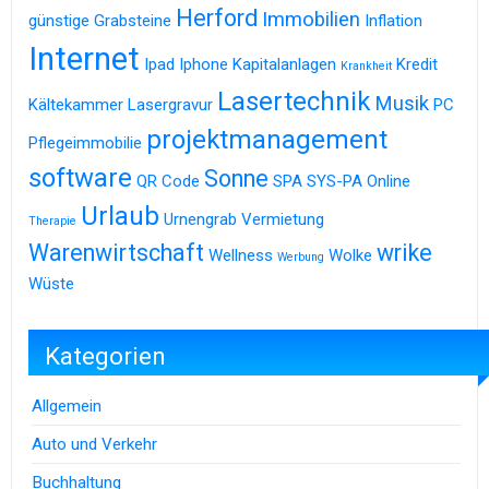
Herford
Immobilien
günstige Grabsteine
Inflation
Internet
Ipad
Iphone
Kapitalanlagen
Kredit
Krankheit
Lasertechnik
Musik
Kältekammer
Lasergravur
PC
projektmanagement
Pflegeimmobilie
software
Sonne
QR Code
SPA
SYS-PA Online
Urlaub
Urnengrab
Vermietung
Therapie
Warenwirtschaft
wrike
Wellness
Wolke
Werbung
Wüste
Kategorien
Allgemein
Auto und Verkehr
Buchhaltung