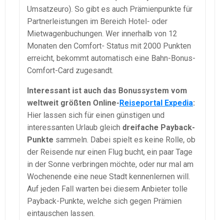
Umsatzeuro). So gibt es auch Prämienpunkte für
Partnerleistungen im Bereich Hotel- oder
Mietwagenbuchungen. Wer innerhalb von 12
Monaten den Comfort- Status mit 2000 Punkten
erreicht, bekommt automatisch eine Bahn-Bonus-
Comfort-Card zugesandt.
Interessant ist auch das Bonussystem vom
weltweit größten Online-
Reiseportal Expedia
:
Hier lassen sich für einen günstigen und
interessanten Urlaub gleich
dreifache Payback-
Punkte
sammeln. Dabei spielt es keine Rolle, ob
der Reisende nur einen Flug bucht, ein paar Tage
in der Sonne verbringen möchte, oder nur mal am
Wochenende eine neue Stadt kennenlernen will.
Auf jeden Fall warten bei diesem Anbieter tolle
Payback-Punkte, welche sich gegen Prämien
eintauschen lassen.