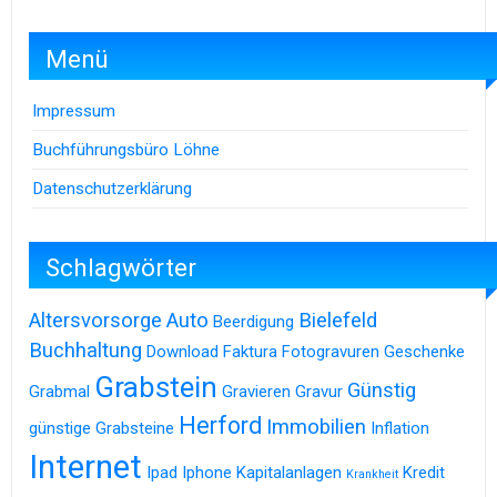
Menü
Impressum
Buchführungsbüro Löhne
Datenschutzerklärung
Schlagwörter
Altersvorsorge
Auto
Bielefeld
Beerdigung
Buchhaltung
Download
Faktura
Fotogravuren
Geschenke
Grabstein
Günstig
Grabmal
Gravieren
Gravur
Herford
Immobilien
günstige Grabsteine
Inflation
Internet
Ipad
Iphone
Kapitalanlagen
Kredit
Krankheit