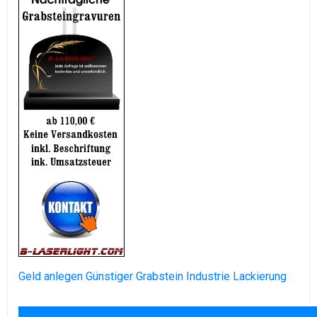
Geld anlegen
Günstiger Grabstein
Industrie Lackierung