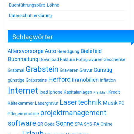
Buchführungsbüro Löhne
Datenschutzerklärung
Schlagwörter
Altersvorsorge
Auto
Bielefeld
Beerdigung
Buchhaltung
Download
Faktura
Fotogravuren
Geschenke
Grabstein
Günstig
Grabmal
Gravieren
Gravur
Herford
Immobilien
günstige Grabsteine
Inflation
Internet
Ipad
Iphone
Kapitalanlagen
Kredit
Krankheit
Lasertechnik
Musik
Kältekammer
Lasergravur
PC
projektmanagement
Pflegeimmobilie
software
Sonne
QR Code
SPA
SYS-PA Online
Urlaub