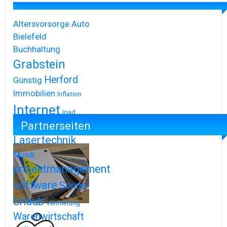
Altersvorsorge
Auto
Bielefeld
Buchhaltung
Grabstein
Herford
Günstig
Immobilien
Inflation
Internet
Ipad
Partnerseiten
Iphone
Lasertechnik
Musik
projektmanagement
software
Sonne
Urlaub
Vermietung
Warenwirtschaft