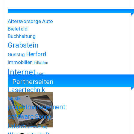
Altersvorsorge
Auto
Bielefeld
Buchhaltung
Grabstein
Herford
Günstig
Immobilien
Inflation
Internet
Ipad
Partnerseiten
Iphone
Lasertechnik
Musik
projektmanagement
software
Sonne
Urlaub
Vermietung