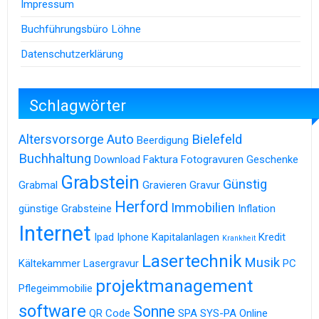
Impressum
Buchführungsbüro Löhne
Datenschutzerklärung
Schlagwörter
Altersvorsorge
Auto
Bielefeld
Beerdigung
Buchhaltung
Download
Faktura
Fotogravuren
Geschenke
Grabstein
Günstig
Grabmal
Gravieren
Gravur
Herford
Immobilien
günstige Grabsteine
Inflation
Internet
Ipad
Iphone
Kapitalanlagen
Kredit
Krankheit
Lasertechnik
Musik
Kältekammer
Lasergravur
PC
projektmanagement
Pflegeimmobilie
software
Sonne
QR Code
SPA
SYS-PA Online