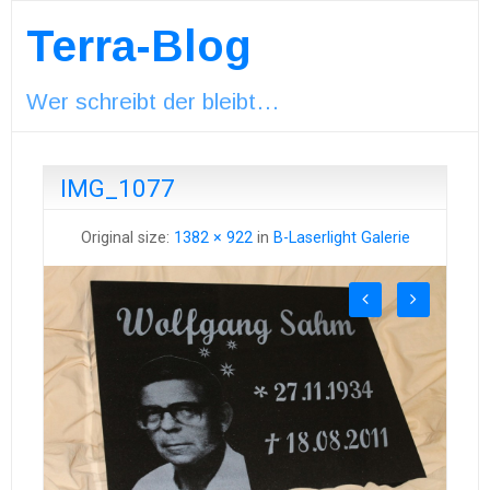
Terra-Blog
Wer schreibt der bleibt…
IMG_1077
Original size:
1382 × 922
in
B-Laserlight Galerie