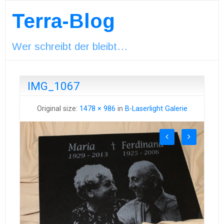
Terra-Blog
Wer schreibt der bleibt…
IMG_1067
Original size:
1478 × 986
in
B-Laserlight Galerie