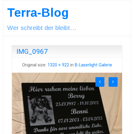
Terra-Blog
Wer schreibt der bleibt…
IMG_0967
Original size:
1320 × 922
in
B-Laserlight Galerie