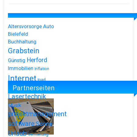
Altersvorsorge
Auto
Bielefeld
Buchhaltung
Grabstein
Herford
Günstig
Immobilien
Inflation
Internet
Ipad
Partnerseiten
Iphone
Lasertechnik
Musik
projektmanagement
software
Sonne
Urlaub
Vermietung