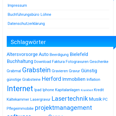
Impressum
Buchführungsbüro Löhne
Datenschutzerklärung
Schlagwörter
Altersvorsorge
Auto
Bielefeld
Beerdigung
Buchhaltung
Download
Faktura
Fotogravuren
Geschenke
Grabstein
Günstig
Grabmal
Gravieren
Gravur
Herford
Immobilien
günstige Grabsteine
Inflation
Internet
Ipad
Iphone
Kapitalanlagen
Kredit
Krankheit
Lasertechnik
Musik
Kältekammer
Lasergravur
PC
projektmanagement
Pflegeimmobilie