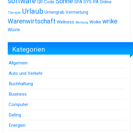
software
Sonne
QR Code
SPA
SYS-PA Online
Urlaub
Urnengrab
Vermietung
Therapie
Warenwirtschaft
wrike
Wellness
Wolke
Werbung
Wüste
Kategorien
Allgemein
Auto und Verkehr
Buchhaltung
Business
Computer
Dating
Energien