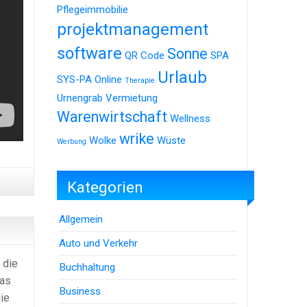
Pflegeimmobilie
projektmanagement
software
Sonne
QR Code
SPA
Urlaub
SYS-PA Online
Therapie
Urnengrab
Vermietung
Warenwirtschaft
Wellness
wrike
Wolke
Wüste
Werbung
Kategorien
Allgemein
Auto und Verkehr
 die
Buchhaltung
las
Business
ie