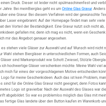
 einen Druck. Dieser ist leider nicht spülmaschinenfest und verb
r Jahre. Bei meinBierglas geht es um
Online Glas Gravur
. Anders
 über eine Gravur. Bei diesem Verfahren wird der gewünschte Tex
 über Laser eingebrannt. Auf der Homepage findet man sehr viele
at den Vorteil der Beständigkeit. Eine Gravur nutzt sich nicht ab, 
nkideen gefallen mir, denn ich mag es nicht, wenn ein Geschenk
e ich mir das Angebot genauer angesehen.
rt, es stehen viele Gläser zur Auswahl und auf Wunsch wird nicht n
Zur Wahl stehen Biergläser in unterschiedlichen Formen, auch Seid
e Gläser sind Markenprodukt wie Schott Zwiesel, Stölzle Obergla
a ich hochwertige Gläser verschenken möchte. Meine Wahl viel a
 ich mich für eines der vorgeschlagenen Motive entscheiden kön
 Logo für meine Geschenkideen. Auch das ist kein Problem, man
s sind für die Online Glas Gravur nicht geeignet, denn Fotos kan
chnetes Logo ist gravierbar. Nach der Auswahl des Glases war d
rift abgebildet. So war es problemlos möglich das Glas mit me
Das fertige Glas landete über den Button kaufen im Warenkorb un