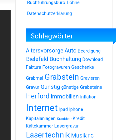
Buchführungsbüro Löhne
Datenschutzerklärung
Schlagwörter
Altersvorsorge
Auto
Beerdigung
Bielefeld
Buchhaltung
Download
Faktura
Fotogravuren
Geschenke
Grabstein
Grabmal
Gravieren
Günstig
Gravur
günstige Grabsteine
Herford
Immobilien
Inflation
Internet
Ipad
Iphone
Kapitalanlagen
Kredit
Krankheit
Kältekammer
Lasergravur
Lasertechnik
Musik
PC