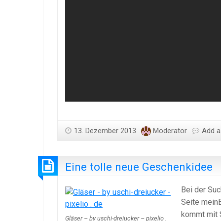
13. Dezember 2013
Moderator
Add 
Eine tolle neue Geschenkidee
Bei der Suc
Seite meinB
kommt mit S
Gläser – by uschi-dreiucker – pixelio .