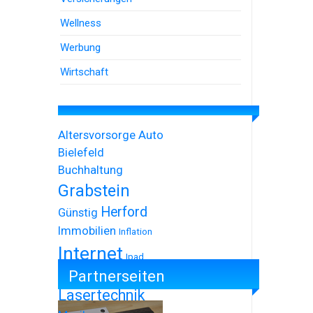
Wellness
Werbung
Wirtschaft
Altersvorsorge
Auto
Bielefeld
Buchhaltung
Grabstein
Herford
Günstig
Immobilien
Inflation
Internet
Ipad
Partnerseiten
Iphone
Lasertechnik