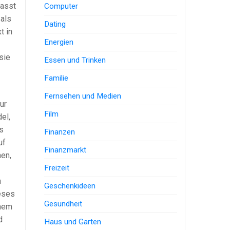
lasst
Computer
 als
Dating
t in
Energien
sie
Essen und Trinken
Familie
Fernsehen und Medien
ur
Film
el,
s
Finanzen
uf
Finanzmarkt
nen,
Freizeit
n
Geschenkideen
ieses
Gesundheit
inem
d
Haus und Garten