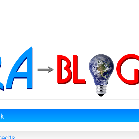
nk
tedts