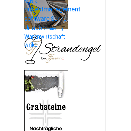
Musik
projektmanagement
software
Sonne
Urlaub
Vermietung
Warenwirtschaft
wrike