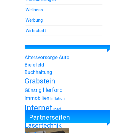
Wellness
Werbung
Wirtschaft
Altersvorsorge
Auto
Bielefeld
Buchhaltung
Grabstein
Herford
Günstig
Immobilien
Inflation
Internet
Ipad
Partnerseiten
Iphone
Lasertechnik