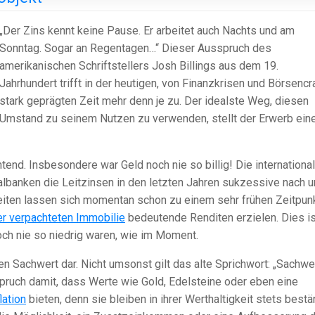
„Der Zins kennt keine Pause. Er arbeitet auch Nachts und am
Sonntag. Sogar an Regentagen…“ Dieser Ausspruch des
amerikanischen Schriftstellers Josh Billings aus dem 19.
Jahrhundert trifft in der heutigen, von Finanzkrisen und Börsenc
stark geprägten Zeit mehr denn je zu. Der idealste Weg, diesen
Umstand zu seinem Nutzen zu verwenden, stellt der Erwerb ein
tend. Insbesondere war Geld noch nie so billig! Die internationa
albanken die Leitzinsen in den letzten Jahren sukzessive nach u
Zeiten lassen sich momentan schon zu einem sehr frühen Zeitpun
er verpachteten Immobilie
bedeutende Renditen erzielen. Dies is
ch nie so niedrig waren, wie im Moment.
n Sachwert dar. Nicht umsonst gilt das alte Sprichwort: „Sachwe
spruch damit, dass Werte wie Gold, Edelsteine oder eben eine
lation
bieten, denn sie bleiben in ihrer Werthaltigkeit stets bestä