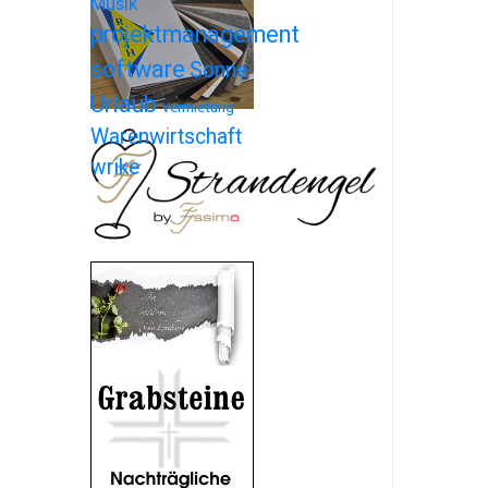
Musik
projektmanagement
software
Sonne
Urlaub
Vermietung
Warenwirtschaft
wrike