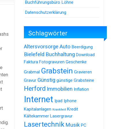
Buchführungsbüro Löhne
Datenschutzerklärung
Schlagwörter
rashs
Altersvorsorge
Auto
Beerdigung
er
Bielefeld
Buchhaltung
Download
Faktura
Fotogravuren
Geschenke
le
Grabstein
Grabmal
Gravieren
nten
Günstig
Gravur
günstige Grabsteine
kt
Herford
Immobilien
t
Inflation
Internet
Ipad
Iphone
rt
Kapitalanlagen
Kredit
Krankheit
Kältekammer
Lasergravur
ndig.
Lasertechnik
Musik
PC