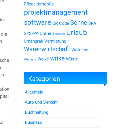
der
Pflegeimmobilie
projektmanagement
der
software
Sonne
QR Code
SPA
Urlaub
SYS-PA Online
 die
Therapie
n
Urnengrab
Vermietung
Warenwirtschaft
Wellness
wrike
Wolke
Wüste
ische
Werbung
n
en
Kategorien
ation
Allgemein
ital.
Auto und Verkehr
Buchhaltung
Business
so