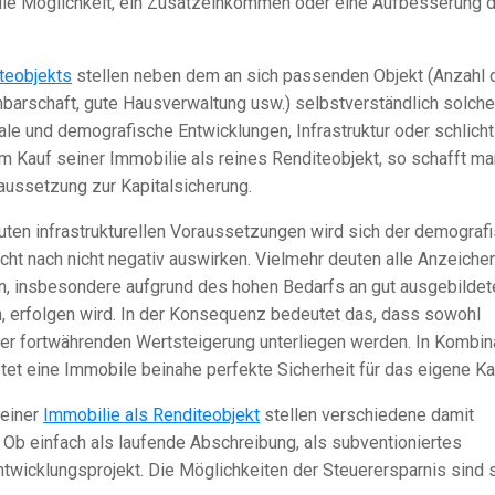
h die Möglichkeit, ein Zusatzeinkommen oder eine Aufbesserung 
teobjekts
stellen neben dem an sich passenden Objekt (Anzahl 
hbarschaft, gute Hausverwaltung usw.) selbstverständlich solche
nale und demografische Entwicklungen, Infrastruktur oder schlicht
m Kauf seiner Immobilie als reines Renditeobjekt, so schafft ma
raussetzung zur Kapitalsicherung.
uten infrastrukturellen Voraussetzungen wird sich der demograf
cht nach nicht negativ auswirken. Vielmehr deuten alle Anzeiche
en, insbesondere aufgrund des hohen Bedarfs an gut ausgebildet
n, erfolgen wird. In der Konsequenz bedeutet das, dass sowohl
er fortwährenden Wertsteigerung unterliegen werden. In Kombin
et eine Immobile beinahe perfekte Sicherheit für das eigene Kap
 einer
Immobilie als Renditeobjekt
stellen verschiedene damit
 Ob einfach als laufende Abschreibung, als subventioniertes
ntwicklungsprojekt. Die Möglichkeiten der Steuerersparnis sind 