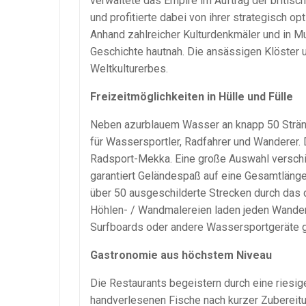
verwaltete das Empire im Auftrag der britis
und profitierte dabei von ihrer strategisch op
Anhand zahlreicher Kulturdenkmäler und in M
Geschichte hautnah. Die ansässigen Klöster
Weltkulturerbes.
Freizeitmöglichkeiten in Hülle und Fülle
Neben azurblauem Wasser an knapp 50 Stränd
für Wassersportler, Radfahrer und Wanderer.
Radsport-Mekka. Eine große Auswahl verschi
garantiert Geländespaß auf eine Gesamtlänge
über 50 ausgeschilderte Strecken durch das 
Höhlen- / Wandmalereien laden jeden Wander
Surfboards oder andere Wassersportgeräte 
Gastronomie aus höchstem Niveau
Die Restaurants begeistern durch eine riesi
handverlesenen Fische nach kurzer Zubereitun