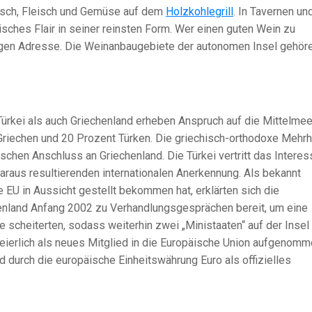
Fisch, Fleisch und Gemüse auf dem
Holzkohlegrill
. In Tavernen un
sches Flair in seiner reinsten Form. Wer einen guten Wein zu
htigen Adresse. Die Weinanbaugebiete der autonomen Insel gehör
e Türkei als auch Griechenland erheben Anspruch auf die Mittelmee
Griechen und 20 Prozent Türken. Die griechisch-orthodoxe Mehrh
schen Anschluss an Griechenland. Die Türkei vertritt das Interes
araus resultierenden internationalen Anerkennung. Als bekannt
ie EU in Aussicht gestellt bekommen hat, erklärten sich die
henland Anfang 2002 zu Verhandlungsgesprächen bereit, um eine
e scheiterten, sodass weiterhin zwei „Ministaaten“ auf der Insel
eierlich als neues Mitglied in die Europäische Union aufgenomm
 durch die europäische Einheitswährung Euro als offizielles