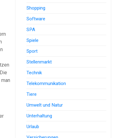
Shopping
Software
SPA
ern
Spiele
n
en
Sport
Stellenmarkt
utzen
 Die
Technik
n man
Telekommunikation
Tiere
Umwelt und Natur
Unterhaltung
er
Urlaub
Versicherungen