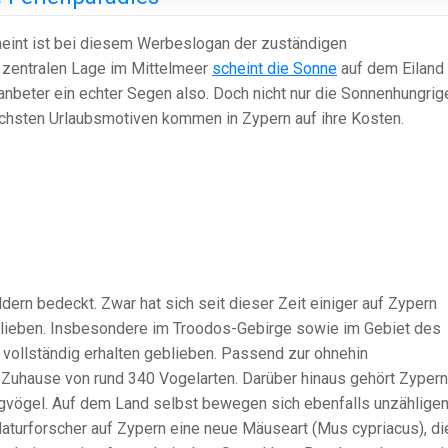
emeint ist bei diesem Werbeslogan der zuständigen
r zentralen Lage im Mittelmeer
scheint die Sonne
auf dem Eiland
nbeter ein echter Segen also. Doch nicht nur die Sonnenhungrig
chsten Urlaubsmotiven kommen in Zypern auf ihre Kosten.
ldern bedeckt. Zwar hat sich seit dieser Zeit einiger auf Zypern
eblieben. Insbesondere im Troodos-Gebirge sowie im Gebiet des
vollständig erhalten geblieben. Passend zur ohnehin
Zuhause von rund 340 Vogelarten. Darüber hinaus gehört Zypern
vögel. Auf dem Land selbst bewegen sich ebenfalls unzählige
 Naturforscher auf Zypern eine neue Mäuseart (Mus cypriacus), di