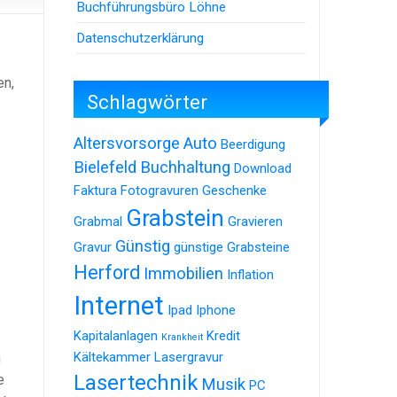
Buchführungsbüro Löhne
Datenschutzerklärung
en,
Schlagwörter
Altersvorsorge
Auto
Beerdigung
Bielefeld
Buchhaltung
Download
Faktura
Fotogravuren
Geschenke
Grabstein
Grabmal
Gravieren
Günstig
Gravur
günstige Grabsteine
Herford
Immobilien
Inflation
Internet
Ipad
Iphone
Kapitalanlagen
Kredit
Krankheit
n
Kältekammer
Lasergravur
Lasertechnik
e
Musik
PC