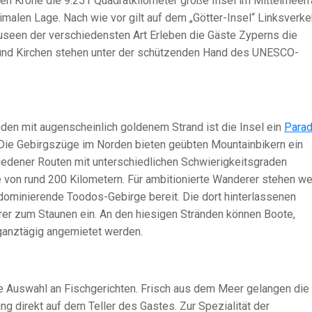
chen Krone die 9.251 Quadratkilometer große Insel im Mittelmeer
timalen Lage. Nach wie vor gilt auf dem „Götter-Insel“ Linksverke
useen der verschiedensten Art Erleben die Gäste Zyperns die
 und Kirchen stehen unter der schützenden Hand des UNESCO-
en mit augenscheinlich goldenem Strand ist die Insel ein
Parad
 Die Gebirgszüge im Norden bieten geübten Mountainbikern ein
edener Routen mit unterschiedlichen Schwierigkeitsgraden
 von rund 200 Kilometern. Für ambitionierte Wanderer stehen we
dominierende Toodos-Gebirge bereit. Die dort hinterlassenen
er zum Staunen ein. An den hiesigen Stränden können Boote,
ganztägig angemietet werden.
ge Auswahl an Fischgerichten. Frisch aus dem Meer gelangen die
g direkt auf dem Teller des Gastes. Zur Spezialität der