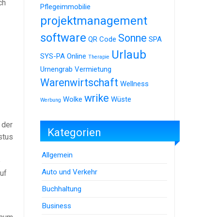
ch
Pflegeimmobilie
projektmanagement
software
Sonne
QR Code
SPA
Urlaub
SYS-PA Online
Therapie
Urnengrab
Vermietung
Warenwirtschaft
Wellness
wrike
Wolke
Wüste
Werbung
der
Kategorien
stus
Allgemein
e
Auto und Verkehr
uf
Buchhaltung
Business