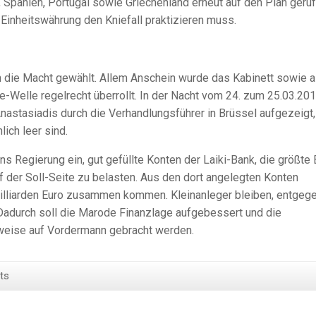
, Spanien, Portugal sowie Griechenland erneut auf den Plan geru
inheitswährung den Kniefall praktizieren muss.
n die Macht gewählt. Allem Anschein wurde das Kabinett sowie a
e-Welle regelrecht überrollt. In der Nacht vom 24. zum 25.03.20
stasiadis durch die Verhandlungsführer in Brüssel aufgezeigt,
ich leer sind.
s Regierung ein, gut gefüllte Konten der Laiki-Bank, die größte
 der Soll-Seite zu belasten. Aus den dort angelegten Konten
lliarden Euro zusammen kommen. Kleinanleger bleiben, entgeg
 Dadurch soll die Marode Finanzlage aufgebessert und die
tweise auf Vordermann gebracht werden.
ts