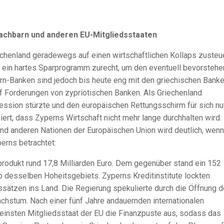
achbarn und anderen EU-Mitgliedsstaaten
echenland geradewegs auf einen wirtschaftlichen Kollaps zusteu
d ein hartes Sparprogramm zurecht, um den eventuell bevorstehe
rn-Banken sind jedoch bis heute eng mit den griechischen Bank
uf Forderungen von zypriotischen Banken. Als Griechenland
epression stürzte und den europäischen Rettungsschirm für sich n
ert, dass Zyperns Wirtschaft nicht mehr lange durchhalten wird.
and anderen Nationen der Europäischen Union wird deutlich, wen
erns betrachtet:
rodukt rund 17,8 Milliarden Euro. Dem gegenüber stand ein 152
b desselben Hoheitsgebiets. Zyperns Kreditinstitute lockten
ssätzen ins Land. Die Regierung spekulierte durch die Öffnung d
chstum. Nach einer fünf Jahre andauernden internationalen
leinsten Mitgliedsstaat der EU die Finanzpuste aus, sodass das