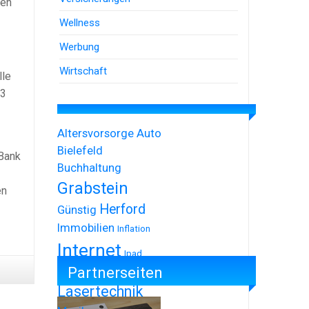
fen
Wellness
Werbung
Wirtschaft
lle
13
Altersvorsorge
Auto
Bielefeld
 Bank
Buchhaltung
Grabstein
en
Herford
Günstig
Immobilien
Inflation
Internet
Ipad
Partnerseiten
Iphone
Lasertechnik