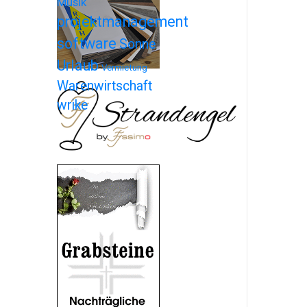
Musik
projektmanagement
software
Sonne
Urlaub
Vermietung
Warenwirtschaft
wrike