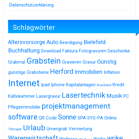
Datenschutzerklärung
Schlagwörter
Altersvorsorge
Auto
Bielefeld
Beerdigung
Buchhaltung
Download
Faktura
Fotogravuren
Geschenke
Grabstein
Günstig
Grabmal
Gravieren
Gravur
Herford
Immobilien
günstige Grabsteine
Inflation
Internet
Ipad
Iphone
Kapitalanlagen
Kredit
Krankheit
Lasertechnik
Musik
Kältekammer
Lasergravur
PC
projektmanagement
Pflegeimmobilie
software
Sonne
QR Code
SPA
SYS-PA Online
Urlaub
Urnengrab
Vermietung
Therapie
Warenwirtschaft
wrike
Wellness
Wolke