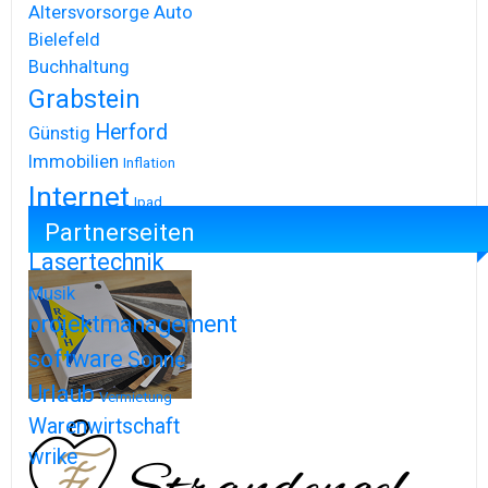
Altersvorsorge
Auto
Bielefeld
Buchhaltung
Grabstein
Herford
Günstig
Immobilien
Inflation
Internet
Ipad
Partnerseiten
Iphone
Lasertechnik
Musik
projektmanagement
software
Sonne
Urlaub
Vermietung
Warenwirtschaft
wrike