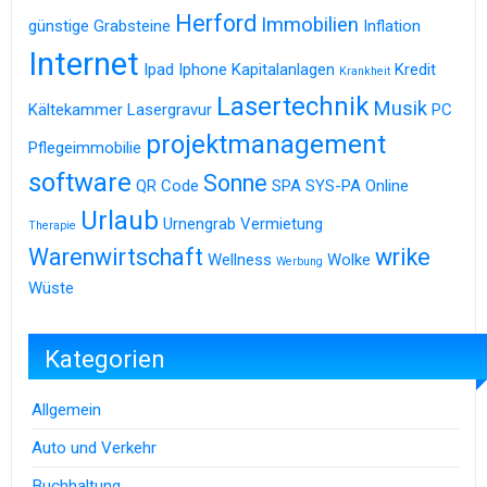
Herford
Immobilien
günstige Grabsteine
Inflation
Internet
Ipad
Iphone
Kapitalanlagen
Kredit
Krankheit
Lasertechnik
Musik
Kältekammer
Lasergravur
PC
projektmanagement
Pflegeimmobilie
software
Sonne
QR Code
SPA
SYS-PA Online
Urlaub
Urnengrab
Vermietung
Therapie
Warenwirtschaft
wrike
Wellness
Wolke
Werbung
Wüste
Kategorien
Allgemein
Auto und Verkehr
Buchhaltung