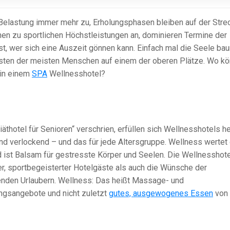
 Belastung immer mehr zu, Erholungsphasen bleiben auf der Stre
chen zu sportlichen Höchstleistungen an, dominieren Termine der
st, wer sich eine Auszeit gönnen kann. Einfach mal die Seele ba
isten der meisten Menschen auf einem der oberen Plätze. Wo kö
 in einem
SPA
Wellnesshotel?
äthotel für Senioren“ verschrien, erfüllen sich Wellnesshotels h
ind verlockend – und das für jede Altersgruppe. Wellness wertet
d ist Balsam für gestresste Körper und Seelen. Die Wellnesshot
er, sportbegeisterter Hotelgäste als auch die Wünsche der
nden Urlaubern. Wellness: Das heißt Massage- und
gsangebote und nicht zuletzt
gutes, ausgewogenes Essen
von