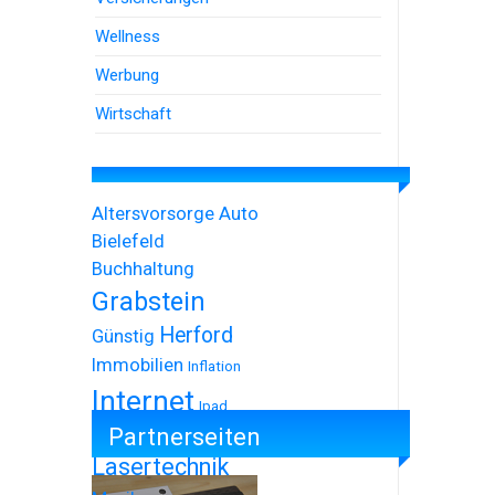
Wellness
Werbung
Wirtschaft
Altersvorsorge
Auto
Bielefeld
Buchhaltung
Grabstein
Herford
Günstig
Immobilien
Inflation
Internet
Ipad
Partnerseiten
Iphone
Lasertechnik