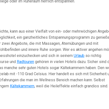
nliege oder im Ruheraum herrlich entspannen.
öchte, kann aus einer Vielfalt von ein- oder mehrwöchigen Ange
glichkeit, ein ganzheitliches Entspannungsprogramm zu genieße
ur zwei Angebote, die mit Massagen, Atemübungen und mit
ohlbefinden und innere Ruhe sorgen. Wer es aktiver angehen mö
llnesshotel einzuchecken und sich in seinem
Urlaub
so richtig
skurse und
Radtouren
gehören in vielen Hotels dazu. Sicher sind
 das manche sehr guten Hotels sogar Kältekammern haben. Den w
icelab mit -110 Grad Celsius. Hier handelt es sich mit Sicherheit
Erfahrungen die man im Wellness Bereich machen kann. Selbst
langem
Kältekammern
, weil die Heileffekte einfach grandios sind.