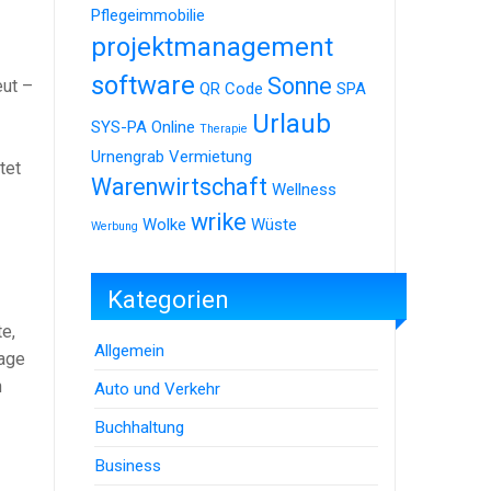
Pflegeimmobilie
projektmanagement
software
Sonne
eut –
QR Code
SPA
Urlaub
SYS-PA Online
Therapie
Urnengrab
Vermietung
tet
Warenwirtschaft
Wellness
wrike
Wolke
Wüste
Werbung
Kategorien
e,
Allgemein
Tage
n
Auto und Verkehr
Buchhaltung
Business