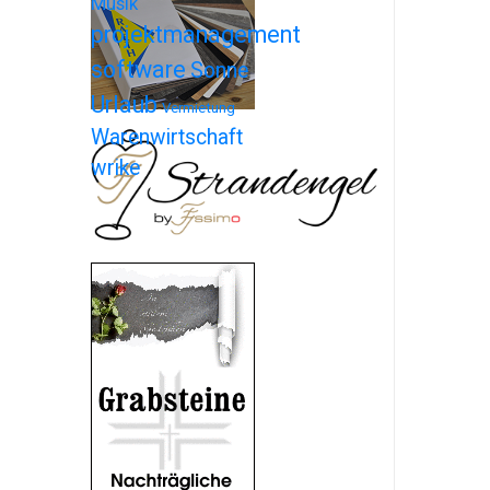
Musik
projektmanagement
software
Sonne
Urlaub
Vermietung
Warenwirtschaft
wrike