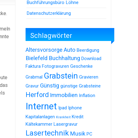
Buchführungsbüro Löhne
Datenschutzerklärung
cke.
umeln
Schlagwörter
nnte
Altersvorsorge
Auto
Beerdigung
Bielefeld
Buchhaltung
Download
Faktura
Fotogravuren
Geschenke
Grabstein
Grabmal
Gravieren
eute
Günstig
 das
Gravur
günstige Grabsteine
els
Herford
Immobilien
Inflation
Internet
Ipad
Iphone
Kapitalanlagen
Kredit
Krankheit
Kältekammer
Lasergravur
Lasertechnik
Musik
PC