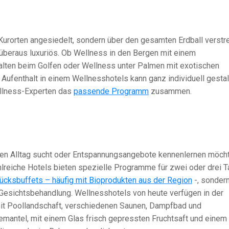
 Kurorten angesiedelt, sondern über den gesamten Erdball verstr
 überaus luxuriös. Ob Wellness in den Bergen mit einem
lten beim Golfen oder Wellness unter Palmen mit exotischen
 Aufenthalt in einem Wellnesshotels kann ganz individuell gestal
ellness-Experten das
passende Programm
zusammen.
hen Alltag sucht oder Entspannungsangebote kennenlernen möcht
hlreiche Hotels bieten spezielle Programme für zwei oder drei 
tücksbuffets – häufig mit Bioprodukten aus der Region
-, sonder
esichtsbehandlung. Wellnesshotels von heute verfügen in der
it Poollandschaft, verschiedenen Saunen, Dampfbad und
emantel, mit einem Glas frisch gepressten Fruchtsaft und einem